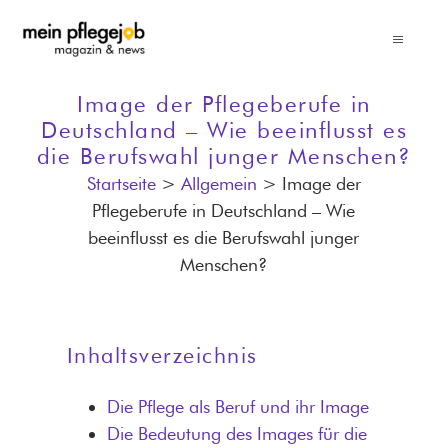
Zum
Inhalt
Toggle
springen
Navigati
News
Image der Pflegeberufe in
Deutschland – Wie beeinflusst es
die Berufswahl junger Menschen?
Pflegegehälter
Startseite
>
Allgemein
>
Image der
Pflegeberufe in Deutschland – Wie
Pflegeberufe
beeinflusst es die Berufswahl junger
Menschen?
Erfolgreich bewerben
Inhaltsverzeichnis
Ratgeber für Pflegeanbieter
Die Pflege als Beruf und ihr Image
Die Bedeutung des Images für die