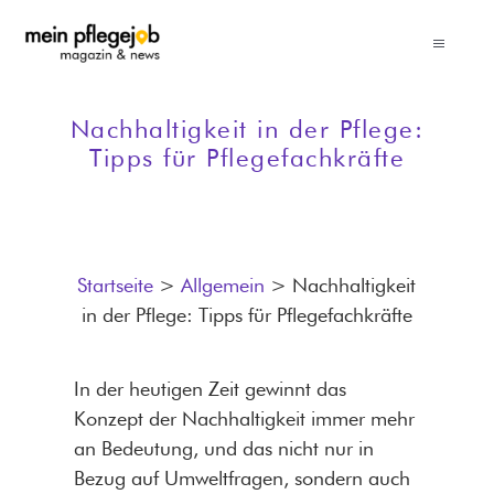
Zum
Inhalt
Toggle
springen
Navigati
News
Nachhaltigkeit in der Pflege:
Tipps für Pflegefachkräfte
Pflegegehälter
Pflegeberufe
Startseite
>
Allgemein
>
Nachhaltigkeit
in der Pflege: Tipps für Pflegefachkräfte
Erfolgreich bewerben
In der heutigen Zeit gewinnt das
Ratgeber für Pflegeanbieter
Konzept der Nachhaltigkeit immer mehr
an Bedeutung, und das nicht nur in
Bezug auf Umweltfragen, sondern auch