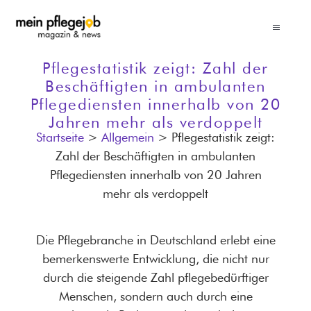
Zum
Inhalt
Toggle
springen
Navigati
News
Pflegestatistik zeigt: Zahl der
Beschäftigten in ambulanten
Pflegediensten innerhalb von 20
Pflegegehälter
Jahren mehr als verdoppelt
Startseite
>
Allgemein
>
Pflegestatistik zeigt:
Zahl der Beschäftigten in ambulanten
Pflegeberufe
Pflegediensten innerhalb von 20 Jahren
mehr als verdoppelt
Erfolgreich bewerben
Die Pflegebranche in Deutschland erlebt eine
Ratgeber für Pflegeanbieter
bemerkenswerte Entwicklung, die nicht nur
durch die steigende Zahl pflegebedürftiger
Menschen, sondern auch durch eine