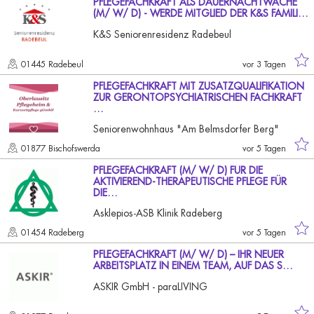
PFLEGEFACHKRAFT ALS DAUERNACHTWACHE
(M/ W/ D) - WERDE MITGLIED DER K&S FAMILI…
K&S Seniorenresidenz Radebeul
01445 Radebeul
vor 3 Tagen
PFLEGEFACHKRAFT MIT ZUSATZQUALIFIKATION
ZUR GERONTOPSYCHIATRISCHEN FACHKRAFT
…
Seniorenwohnhaus "Am Belmsdorfer Berg"
01877 Bischofswerda
vor 5 Tagen
PFLEGEFACHKRAFT (M/ W/ D) FÜR DIE
AKTIVIEREND-THERAPEUTISCHE PFLEGE FÜR
DIE…
Asklepios-ASB Klinik Radeberg
01454 Radeberg
vor 5 Tagen
PFLEGEFACHKRAFT (M/ W/ D) – IHR NEUER
ARBEITSPLATZ IN EINEM TEAM, AUF DAS S…
ASKIR GmbH - paraLIVING