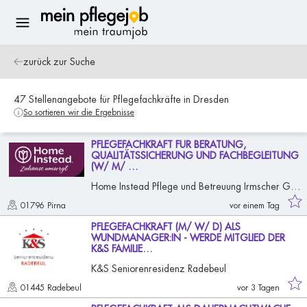
+ alle Filter
Suchen
zurück zur Suche
47
Stellenangebote
für Pflegefachkräfte
in Dresden
So sortieren wir die Ergebnisse
PFLEGEFACHKRAFT FÜR BERATUNG,
QUALITÄTSSICHERUNG UND FACHBEGLEITUNG
(W/ M/ …
Home Instead Pflege und Betreuung Irmscher GmbH
01796 Pirna
vor einem Tag
PFLEGEFACHKRAFT (M/ W/ D) ALS
WUNDMANAGER:IN - WERDE MITGLIED DER
K&S FAMILIE…
K&S Seniorenresidenz Radebeul
01445 Radebeul
vor 3 Tagen