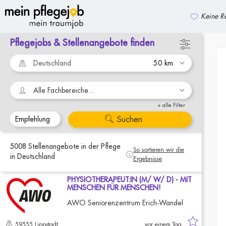
Keine Re
Pflegejobs & Stellenangebote finden
zurück zur Suche
Alle Fachbereiche...
+ alle Filter
Suchen
5008
Stellenangebote
in der Pflege
So sortieren wir die
in Deutschland
Ergebnisse
PHYSIOTHERAPEUT:IN (M/ W/ D) - MIT
MENSCHEN FÜR MENSCHEN!
AWO Seniorenzentrum Erich-Wandel
59555 Lippstadt
vor einem Tag