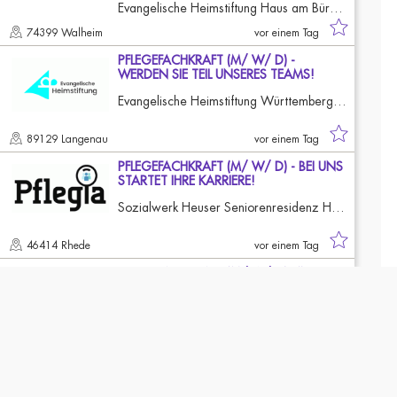
Evangelische Heimstiftung Haus am Bürgergarten
74399 Walheim
vor einem Tag
PFLEGEFACHKRAFT (M/ W/ D) -
WERDEN SIE TEIL UNSERES TEAMS!
Evangelische Heimstiftung Württemberg GmbH - Sonnenhof
89129 Langenau
vor einem Tag
PFLEGEFACHKRAFT (M/ W/ D) - BEI UNS
STARTET IHRE KARRIERE!
Sozialwerk Heuser Seniorenresidenz Haus Tenking
46414 Rhede
vor einem Tag
PFLEGEFACHKRAFT (M/ W/ D) FÜR DIE
NEUROLOGISCHE UND
FACHÜBERGREIFENDE FRÜH…
St. Marien-Hospital Köln
50668 Köln
vor einem Tag
FACHBEREICHSLEITUNG (M/ W/ D) FÜR
DIE ANÄSTHESIEPFLEGE - HERZLICH