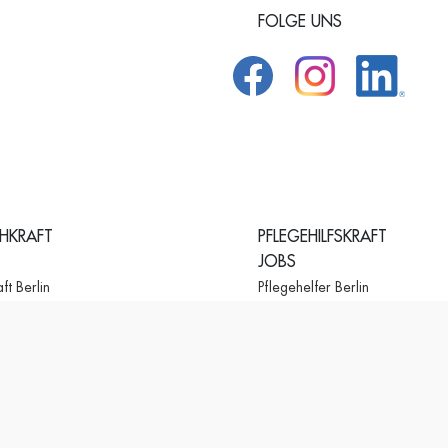
FOLGE UNS
CHKRAFT
PFLEGEHILFSKRAFT
JOBS
ft Berlin
Pflegehelfer Berlin
ft
Pflegehelfer Hamburg
Pflegehelfer München
ft
Pflegehelfer Köln
Pflegehelfer Frankfurt
ft Köln
Pflegehelfer Stuttgart
ft
Pflegehelfer Dresden