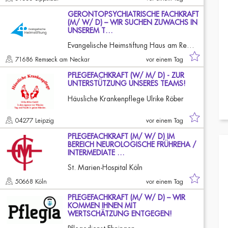
GERONTOPSYCHIATRISCHE FACHKRAFT
(M/ W/ D) – WIR SUCHEN ZUWACHS IN
UNSEREM T…
Evangelische Heimstiftung Haus am Remsufer
71686 Remseck am Neckar
vor einem Tag
PFLEGEFACHKRAFT (W/ M/ D) - ZUR
UNTERSTÜTZUNG UNSERES TEAMS!
Häusliche Krankenpflege Ulrike Röber
04277 Leipzig
vor einem Tag
PFLEGEFACHKRAFT (M/ W/ D) IM
BEREICH NEUROLOGISCHE FRÜHREHA /
INTERMEDIATE …
St. Marien-Hospital Köln
50668 Köln
vor einem Tag
PFLEGEFACHKRAFT (M/ W/ D) – WIR
KOMMEN IHNEN MIT
WERTSCHÄTZUNG ENTGEGEN!