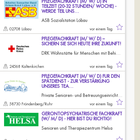
PFLEGEFACHKRAFT (M/ W/ D) IN
TEILZEIT (20-32 STUNDEN/ WOCHE) -
WERDE TEIL UNS…
ASB Sozialstation Löbau
02708 Löbau
vor einem Tag
PFLEGEFACHKRAFT (M/ W/ D) –
SICHERN SIE SICH HEUTE IHRE ZUKUNFT!
DRK Wohnstätte für Menschen mit Behinderung - Teilhabe für Erwachsene
24568 Kaltenkirchen
vor einem Tag
PFLEGEFACHKRAFT (M/ W/ D) FÜR DEN
SPÄTDIENST - ZUR VERSTÄRKUNG
UNSERES TEA…
Private Senioren- und Betreuungseinrichtung Haus Lore GbR
58730 Fröndenberg/Ruhr
vor einem Tag
GERONTOPSYCHIATRISCHE FACHKRAFT
(W/ M/ D) - HIER BIST DU RICHTIG!
Senioren und Therapiezentrum Helsa