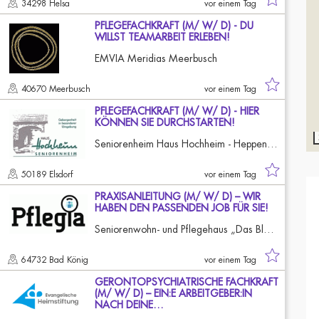
34298 Helsa
vor einem Tag
PFLEGEFACHKRAFT (M/ W/ D) - DU
WILLST TEAMARBEIT ERLEBEN!
EMVIA Meridias Meerbusch
40670 Meerbusch
vor einem Tag
PFLEGEFACHKRAFT (M/ W/ D) - HIER
KÖNNEN SIE DURCHSTARTEN!
Seniorenheim Haus Hochheim - Heppendorf - GmbH & Co. KG
50189 Elsdorf
vor einem Tag
PRAXISANLEITUNG (M/ W/ D) – WIR
HABEN DEN PASSENDEN JOB FÜR SIE!
Seniorenwohn- und Pflegehaus „Das Blaue Haus“
64732 Bad König
vor einem Tag
GERONTOPSYCHIATRISCHE FACHKRAFT
(M/ W/ D) – EIN:E ARBEITGEBER:IN
NACH DEINE…