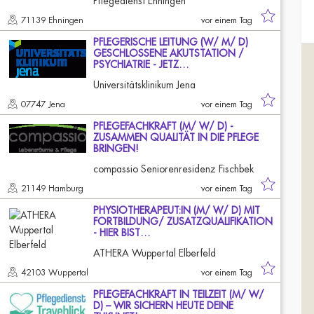
Pflegedienst Ehningen
71139 Ehningen
vor einem Tag
PFLEGERISCHE LEITUNG (W/ M/ D)
GESCHLOSSENE AKUTSTATION /
PSYCHIATRIE - JETZ…
Universitätsklinikum Jena
07747 Jena
vor einem Tag
PFLEGEFACHKRAFT (M/ W/ D) -
ZUSAMMEN QUALITÄT IN DIE PFLEGE
BRINGEN!
compassio Seniorenresidenz Fischbek
21149 Hamburg
vor einem Tag
PHYSIOTHERAPEUT:IN (M/ W/ D) MIT
FORTBILDUNG/ ZUSATZQUALIFIKATION
- HIER BIST…
ATHERA Wuppertal Elberfeld
42103 Wuppertal
vor einem Tag
PFLEGEFACHKRAFT IN TEILZEIT (M/ W/
D) – WIR SICHERN HEUTE DEINE