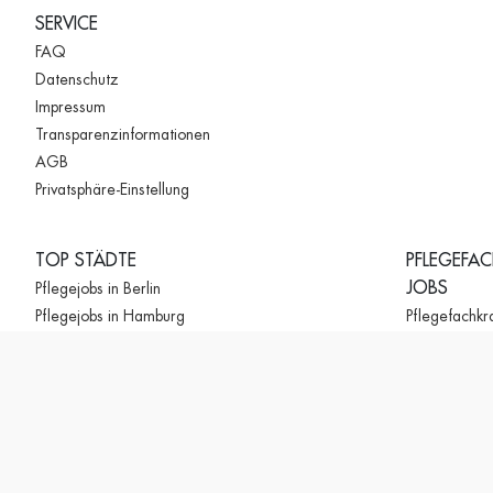
SERVICE
FAQ
Datenschutz
Impressum
Transparenzinformationen
AGB
Privatsphäre-Einstellung
TOP STÄDTE
PFLEGEFA
JOBS
Pflegejobs in Berlin
Pflegejobs in Hamburg
Pflegefachkra
Pflegejobs in München
Pflegefachkra
Pflegejobs in Köln
Hamburg
Pflegejobs in Frankfurt
Pflegefachkra
Pflegejobs in Stuttgart
München
Pflegejobs in Dresden
Pflegefachkra
Pflegejobs in Leipzig
Pflegefachkra