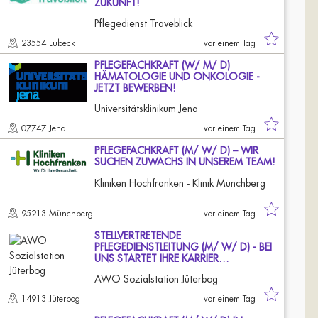
ZUKUNFT!
Pflegedienst Traveblick
23554 Lübeck
vor einem Tag
PFLEGEFACHKRAFT (W/ M/ D)
HÄMATOLOGIE UND ONKOLOGIE -
JETZT BEWERBEN!
Universitätsklinikum Jena
07747 Jena
vor einem Tag
PFLEGEFACHKRAFT (M/ W/ D) – WIR
SUCHEN ZUWACHS IN UNSEREM TEAM!
Kliniken Hochfranken - Klinik Münchberg
95213 Münchberg
vor einem Tag
STELLVERTRETENDE
PFLEGEDIENSTLEITUNG (M/ W/ D) - BEI
UNS STARTET IHRE KARRIER…
AWO Sozialstation Jüterbog
14913 Jüterbog
vor einem Tag