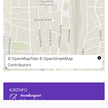
© OpenMapTiles
© OpenStreetMap
Contributors
200 m
KURZINFO
Anstellungsart
Vollzeit, Teilzeit