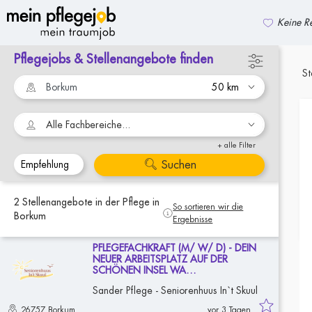
Keine Re
Pflegejobs & Stellenangebote finden
zurück zur Suche
St
Alle Fachbereiche...
+ alle Filter
Suchen
2
Stellenangebote
in der Pflege
in
So sortieren wir die
Borkum
Ergebnisse
PFLEGEFACHKRAFT (M/ W/ D) - DEIN
NEUER ARBEITSPLATZ AUF DER
SCHÖNEN INSEL WA…
Sander Pflege - Seniorenhuus In`t Skuul
26757 Borkum
vor 3 Tagen