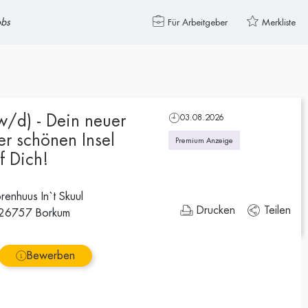
obs
Für Arbeitgeber
Merkliste
w/d) - Dein neuer
03.08.2026
er schönen Insel
Premium Anzeige
f Dich!
renhuus In`t Skuul
Drucken
Teilen
 26757 Borkum
Bewerben