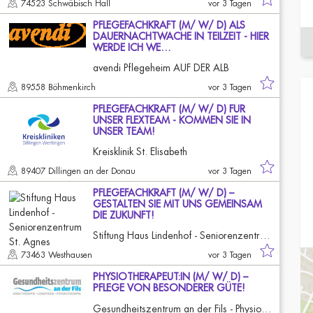
74523 Schwäbisch Hall
vor 3 Tagen
PFLEGEFACHKRAFT (M/ W/ D) ALS
DAUERNACHTWACHE IN TEILZEIT - HIER
WERDE ICH WE…
avendi Pflegeheim AUF DER ALB
89558 Böhmenkirch
vor 3 Tagen
PFLEGEFACHKRAFT (M/ W/ D) FÜR
UNSER FLEXTEAM - KOMMEN SIE IN
UNSER TEAM!
Kreisklinik St. Elisabeth
89407 Dillingen an der Donau
vor 3 Tagen
PFLEGEFACHKRAFT (M/ W/ D) –
GESTALTEN SIE MIT UNS GEMEINSAM
DIE ZUKUNFT!
Stiftung Haus Lindenhof - Seniorenzentrum St. Agnes
73463 Westhausen
vor 3 Tagen
PHYSIOTHERAPEUT:IN (M/ W/ D) –
PFLEGE VON BESONDERER GÜTE!
Gesundheitszentrum an der Fils - Physiotherapie