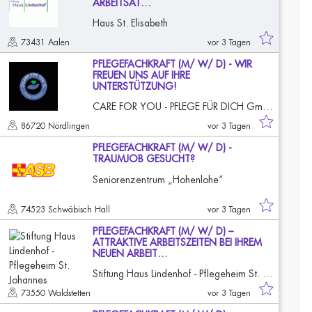
ARBEITSAT…
Haus St. Elisabeth
73431 Aalen
vor 3 Tagen
PFLEGEFACHKRAFT (M/ W/ D) - WIR
FREUEN UNS AUF IHRE
UNTERSTÜTZUNG!
CARE FOR YOU - PFLEGE FÜR DICH GmbH
86720 Nördlingen
vor 3 Tagen
PFLEGEFACHKRAFT (M/ W/ D) -
TRAUMJOB GESUCHT?
Seniorenzentrum „Hohenlohe“
74523 Schwäbisch Hall
vor 3 Tagen
PFLEGEFACHKRAFT (M/ W/ D) –
ATTRAKTIVE ARBEITSZEITEN BEI IHREM
NEUEN ARBEIT…
Stiftung Haus Lindenhof - Pflegeheim St. Johannes
73550 Waldstetten
vor 3 Tagen