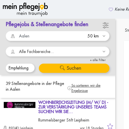
Keine Re
Pflegejobs & Stellenangebote finden
zurück zur Suche
St
Alle Fachbereiche...
+ alle Filter
Suchen
39
Stellenangebote
in der Pflege
So sortieren wir die
in Aalen
Ergebnisse
WOHNBEREICHSLEITUNG (M/ W/ D) -
ZUR VERSTÄRKUNG UNSERES TEAMS
SUCHEN WIR SIE…
Rummelsberger Stift Leipheim
89340 Leipheim
vor 18 Stunden