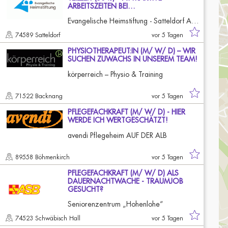
ARBEITSZEITEN BEI…
Evangelische Heimstiftung - Satteldorf Alexandrinenstift
74589 Satteldorf
vor 5 Tagen
PHYSIOTHERAPEUT:IN (M/ W/ D) – WIR
SUCHEN ZUWACHS IN UNSEREM TEAM!
körperreich – Physio & Training
71522 Backnang
vor 5 Tagen
PFLEGEFACHKRAFT (M/ W/ D) - HIER
WERDE ICH WERTGESCHÄTZT!
avendi Pflegeheim AUF DER ALB
89558 Böhmenkirch
vor 5 Tagen
PFLEGEFACHKRAFT (M/ W/ D) ALS
DAUERNACHTWACHE - TRAUMJOB
GESUCHT?
Seniorenzentrum „Hohenlohe“
74523 Schwäbisch Hall
vor 5 Tagen