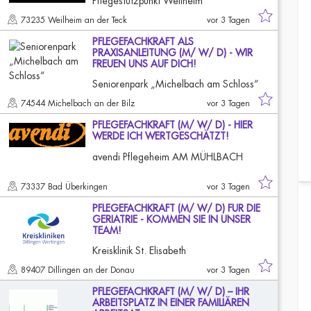
Pflegestützpunkt Weilheim
73235 Weilheim an der Teck
vor 3 Tagen
PFLEGEFACHKRAFT ALS
PRAXISANLEITUNG (M/ W/ D) - WIR
FREUEN UNS AUF DICH!
Seniorenpark „Michelbach am Schloss“
74544 Michelbach an der Bilz
vor 3 Tagen
PFLEGEFACHKRAFT (M/ W/ D) - HIER
WERDE ICH WERTGESCHÄTZT!
avendi Pflegeheim AM MÜHLBACH
73337 Bad Überkingen
vor 3 Tagen
PFLEGEFACHKRAFT (M/ W/ D) FÜR DIE
GERIATRIE - KOMMEN SIE IN UNSER
TEAM!
Kreisklinik St. Elisabeth
89407 Dillingen an der Donau
vor 3 Tagen
PFLEGEFACHKRAFT (M/ W/ D) – IHR
ARBEITSPLATZ IN EINER FAMILIÄREN