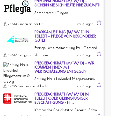
PFLEGEFACHKRAFT (M/ W/ D) –
SICHERN SIE SICH HEUTE IHRE ZUKUNFT!
Samariterstift Gingen
73333 Gingen an der Fils
vor 3 Tagen
PRAXISANLEITUNG (M/ W/ D) IN
TEILZEIT – PFLEGE VON BESONDERER
GÜTE!
Evangelische Heimstiftung Paul-Gerhardt-Stift
89537 Giengen an der Brenz
vor 3 Tagen
PFLEGEFACHKRAFT (M/ W/ D) – WIR
KOMMEN IHNEN MIT
WERTSCHÄTZUNG ENTGEGEN!
Stiftung Haus Lindenhof Pflegezentrum St. Georg
89555 Steinheim am Albuch
vor 3 Tagen
PFLEGEFACHKRAFT (W/ M/ D) IN
TEILZEIT ODER GERINGFÜGIGER
BESCHÄFTIGUNG - HI…
Katholische Sozialstation Bereich: Schwäbisch Hall