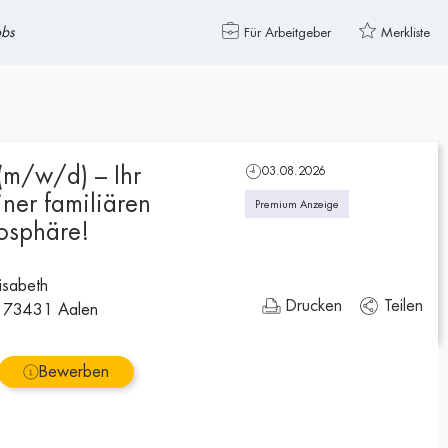
obs
Für Arbeitgeber
Merkliste
 (m/w/d) – Ihr
03.08.2026
iner familiären
Premium Anzeige
osphäre!
isabeth
Drucken
Teilen
, 73431 Aalen
Bewerben