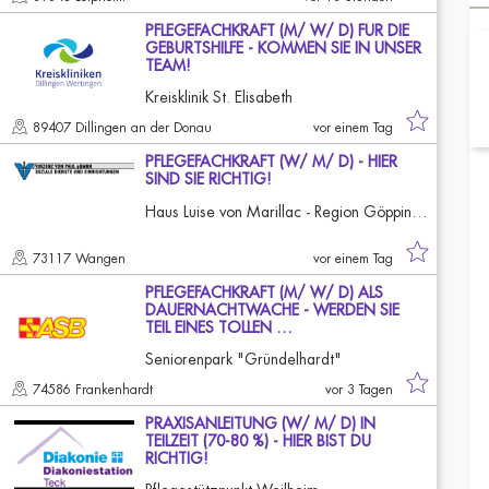
PFLEGEFACHKRAFT (M/ W/ D) FÜR DIE
GEBURTSHILFE - KOMMEN SIE IN UNSER
TEAM!
Kreisklinik St. Elisabeth
89407 Dillingen an der Donau
vor einem Tag
PFLEGEFACHKRAFT (W/ M/ D) - HIER
SIND SIE RICHTIG!
Haus Luise von Marillac - Region Göppingen
73117 Wangen
vor einem Tag
PFLEGEFACHKRAFT (M/ W/ D) ALS
DAUERNACHTWACHE - WERDEN SIE
TEIL EINES TOLLEN …
Seniorenpark "Gründelhardt"
74586 Frankenhardt
vor 3 Tagen
PRAXISANLEITUNG (W/ M/ D) IN
TEILZEIT (70-80 %) - HIER BIST DU
RICHTIG!