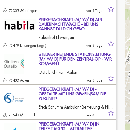
73035 Göppingen
vor 3 Tagen
PFLEGEFACHKRAFT (M/ W/ D) ALS
DAUERNACHTWACHE – BEI UNS
KANNST DU DICH GEBO…
Rabenhof Ellwangen
73479 Ellwangen (Jagst)
vor 3 Tagen
STELLVERTRETENDE STATIONSLEITUNG
(M/ W/ D) FÜR DEN ZENTRAL-OP - WIR
KOMMEN I…
Ostalb-Klinikum Aalen
73430 Aalen
vor 3 Tagen
PFLEGEFACHKRAFT (M/ W/ D) -
GESTALTE MIT UNS GEMEINSAM DIE
ZUKUNFT!
Erich Schumm Ambulant Betreuung & Pflege Zuhause
71540 Murrhardt
vor 5 Tagen
PFLEGEFACHKRAFT (M/ W/ D) IN
TEILZEIT (50 %) – ATTRAKTIVE