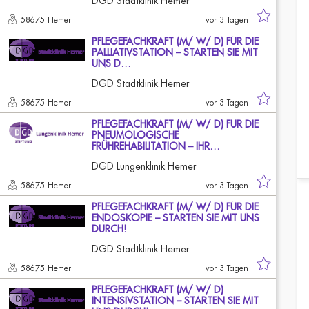
DGD Stadtklinik Hemer
58675 Hemer
vor 3 Tagen
PFLEGEFACHKRAFT (M/ W/ D) FÜR DIE
PALLIATIVSTATION – STARTEN SIE MIT
UNS D…
DGD Stadtklinik Hemer
58675 Hemer
vor 3 Tagen
PFLEGEFACHKRAFT (M/ W/ D) FÜR DIE
PNEUMOLOGISCHE
FRÜHREHABILITATION – IHR…
DGD Lungenklinik Hemer
58675 Hemer
vor 3 Tagen
PFLEGEFACHKRAFT (M/ W/ D) FÜR DIE
ENDOSKOPIE – STARTEN SIE MIT UNS
DURCH!
DGD Stadtklinik Hemer
58675 Hemer
vor 3 Tagen
PFLEGEFACHKRAFT (M/ W/ D)
INTENSIVSTATION – STARTEN SIE MIT