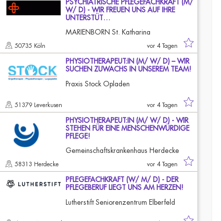
PSYCHIATRISCHE PFLEGEFACHKRAFT (M/
W/ D) - WIR FREUEN UNS AUF IHRE
UNTERSTÜT…
MARIENBORN St. Katharina
50735 Köln
vor 4 Tagen
PHYSIOTHERAPEUT:IN (M/ W/ D) – WIR
SUCHEN ZUWACHS IN UNSEREM TEAM!
Praxis Stock Opladen
51379 Leverkusen
vor 4 Tagen
PHYSIOTHERAPEUT:IN (M/ W/ D) - WIR
STEHEN FÜR EINE MENSCHENWÜRDIGE
PFLEGE!
Gemeinschaftskrankenhaus Herdecke
58313 Herdecke
vor 4 Tagen
PFLEGEFACHKRAFT (W/ M/ D) - DER
PFLEGEBERUF LIEGT UNS AM HERZEN!
Lutherstift Seniorenzentrum Elberfeld