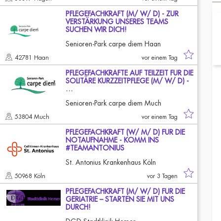
PFLEGEFACHKRAFT (M/ W/ D) - ZUR
VERSTÄRKUNG UNSERES TEAMS
SUCHEN WIR DICH!
Senioren-Park carpe diem Haan
42781 Haan
vor einem Tag
PFLEGEFACHKRÄFTE AUF TEILZEIT FÜR DIE
SOLITÄRE KURZZEITPFLEGE (M/ W/ D) -
…
Senioren-Park carpe diem Much
53804 Much
vor einem Tag
PFLEGEFACHKRAFT (W/ M/ D) FÜR DIE
NOTAUFNAHME - KOMM INS
#TEAMANTONIUS
St. Antonius Krankenhaus Köln
50968 Köln
vor 3 Tagen
PFLEGEFACHKRAFT (M/ W/ D) FÜR DIE
GERIATRIE – STARTEN SIE MIT UNS
DURCH!