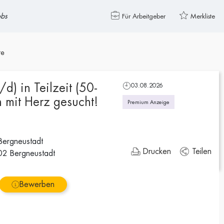
obs
Für Arbeitgeber
Merkliste
te
d) in Teilzeit (50-
03.08.2026
 mit Herz gesucht!
Premium Anzeige
 Bergneustadt
Drucken
Teilen
02 Bergneustadt
Bewerben