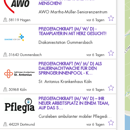
MENSCHEN!
AWO Martha-Müller-Seniorenzentrum
58119 Hagen
vor 6 Tagen
PFLEGEFACHKRAFT (M/ W/ D) -
TEAMPLAYER:IN MIT HERZ GESUCHT!
Diakoniestation Gummersbach
51643 Gummersbach
vor 6 Tagen
PFLEGEFACHKRAFT (W/ M/ D) ALS
DAUERNACHTWACHE FÜR DEN
SPRINGER:INNENPOOL - K…
St. Antonius Krankenhaus Köln
50968 Köln
vor 6 Tagen
PFLEGEFACHKRAFT (M/ W/ D) – IHR
NEUER ARBEITSPLATZ IN EINEM TEAM,
AUF DAS S…
Curaleben ambulanter mobiler Pflegedienst
44229 Dortmund
vor 6 Tagen