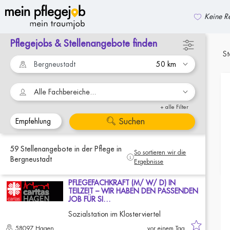
Keine Re
Pflegejobs & Stellenangebote finden
zurück zur Suche
St
Alle Fachbereiche...
+ alle Filter
Suchen
59
Stellenangebote
in der Pflege
in
So sortieren wir die
Bergneustadt
Ergebnisse
PFLEGEFACHKRAFT (M/ W/ D) IN
TEILZEIT – WIR HABEN DEN PASSENDEN
JOB FÜR SI…
Sozialstation im Klosterviertel
58097 Hagen
vor einem Tag