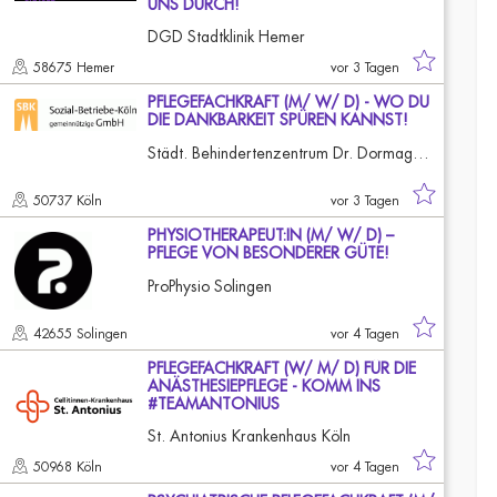
UNS DURCH!
DGD Stadtklinik Hemer
58675 Hemer
vor 3 Tagen
PFLEGEFACHKRAFT (M/ W/ D) - WO DU
DIE DANKBARKEIT SPÜREN KANNST!
Städt. Behindertenzentrum Dr. Dormagen-Guffanti Köln-Longerich
50737 Köln
vor 3 Tagen
PHYSIOTHERAPEUT:IN (M/ W/ D) –
PFLEGE VON BESONDERER GÜTE!
ProPhysio Solingen
42655 Solingen
vor 4 Tagen
PFLEGEFACHKRAFT (W/ M/ D) FÜR DIE
ANÄSTHESIEPFLEGE - KOMM INS
#TEAMANTONIUS
St. Antonius Krankenhaus Köln
50968 Köln
vor 4 Tagen