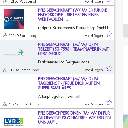
42105 Wuppertal
vor 4 Tagen
PFLEGEFACHKRAFT (W/ M/ D) FÜR DIE
ENDOSKOPIE - SIE LEISTEN EINEN
WERTVOLLEN …
radprax Krankenhaus Plettenberg GmbH
58840 Plettenberg
vor 4 Tagen
PFLEGEFACHKRAFT (M/ W/ D) IN
TEILZEIT (50-75%) - TEAMPLAYER:IN MIT
HERZ GESUC…
Diakoniestation Bergneustadt
51702 Bergneustadt
vor 4 Tagen
PFLEGEFACHKRAFT (M/ W/ D) IM
TAGDIENST - FREUE DICH AUF EIN
SUPER FAMILIÄRES…
Altenpflegeheim Barhoff
53757 Sankt Augustin
vor 6 Tagen
PFLEGEFACHPERSONEN (M/ W/ D) FÜR
ALLGEMEINE PSYCHIATRIE - WIR FREUEN
UNS AUF…