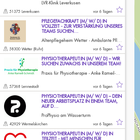
LVR-Klinik Leverkusen
51375 Leverkusen
vor 6 Tagen
PFLEGEFACHKRAFT (M/ W/ D) IN
VOLLZEIT - ZUR VERSTÄRKUNG UNSERES
TEAMS SUCHEN…
Altenpflegeheim Wetter - Ambulante Pflege
58300 Wetter (Ruhr)
vor 6 Tagen
PHYSIOTHERAPEUT:IN (M/ W/ D) – WIR
SUCHEN ZUWACHS IN UNSEREM TEAM!
Praxis für Physiotherapie - Anke Rameil-Schmidt
57368 Lennestadt
vor 6 Tagen
PHYSIOTHERAPEUT:IN (M/ W/ D) – DEIN
NEUER ARBEITSPLATZ IN EINEM TEAM,
AUF D…
ProPhysio am Wasserturm
42929 Wermelskirchen
vor 6 Tagen
PHYSIOTHERAPEUT:IN (M/ W/ D) IN
TEILZEIT - MIT MENSCHEN FÜR