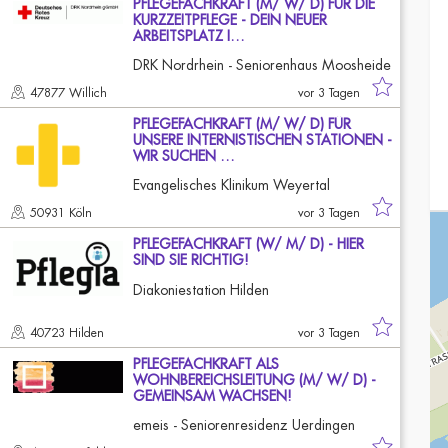
PFLEGEFACHKRAFT (M/ W/ D) FÜR DIE
KURZZEITPFLEGE - DEIN NEUER
ARBEITSPLATZ I…
DRK Nordrhein - Seniorenhaus Moosheide
47877 Willich
vor 3 Tagen
PFLEGEFACHKRAFT (M/ W/ D) FÜR
UNSERE INTERNISTISCHEN STATIONEN -
WIR SUCHEN …
Evangelisches Klinikum Weyertal
50931 Köln
vor 3 Tagen
PFLEGEFACHKRAFT (W/ M/ D) - HIER
SIND SIE RICHTIG!
Diakoniestation Hilden
40723 Hilden
vor 3 Tagen
PFLEGEFACHKRAFT ALS
WOHNBEREICHSLEITUNG (M/ W/ D) -
GEMEINSAM WACHSEN!
emeis - Seniorenresidenz Uerdingen