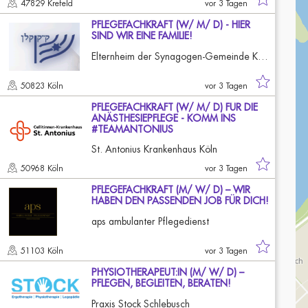
47829 Krefeld
vor 3 Tagen
PFLEGEFACHKRAFT (W/ M/ D) - HIER
SIND WIR EINE FAMILIE!
Elternheim der Synagogen-Gemeinde Köln
50823 Köln
vor 3 Tagen
PFLEGEFACHKRAFT (W/ M/ D) FÜR DIE
ANÄSTHESIEPFLEGE - KOMM INS
#TEAMANTONIUS
St. Antonius Krankenhaus Köln
50968 Köln
vor 3 Tagen
PFLEGEFACHKRAFT (M/ W/ D) – WIR
HABEN DEN PASSENDEN JOB FÜR DICH!
aps ambulanter Pflegedienst
51103 Köln
vor 3 Tagen
PHYSIOTHERAPEUT:IN (M/ W/ D) –
PFLEGEN, BEGLEITEN, BERATEN!
Praxis Stock Schlebusch