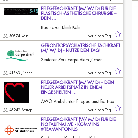
PFLEGEFACHKRAFT (M/ W/ D) FÜR DIE
PLASTISCH-ÄSTHETISCHE CHIRURGIE –
DEIN …
Beethoven Klinik Köln
50674 Köln
vor einem Tag
GERONTOPSYCHIATRISCHE FACHKRAFT
(M/ W/ D) - NUTZE DEN TAG!
Senioren-Park carpe diem Jüchen
41363 Jüchen
vor einem Tag
PFLEGEFACHKRAFT (M/ W/ D) – DEIN
NEUER ARBEITSPLATZ IN EINEM
EINGESPIELTEN …
AWO Ambulanter Pflegedienst Bottrop
46242 Bottrop
vor einem Tag
PFLEGEFACHKRAFT (W/ M/ D) FÜR DIE
NOTAUFNAHME - KOMM INS
#TEAMANTONIUS