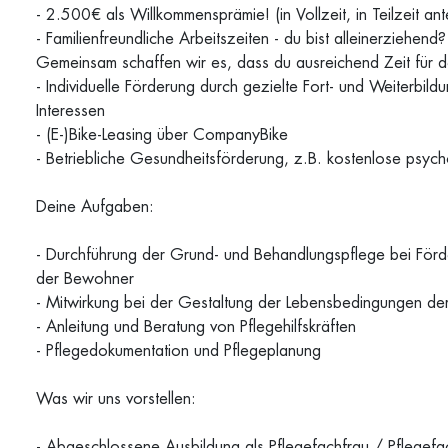
- 2.500€ als Willkommensprämie! (in Vollzeit, in Teilzeit ante
- Familienfreundliche Arbeitszeiten - du bist alleinerziehend
Gemeinsam schaffen wir es, dass du ausreichend Zeit für de
- Individuelle Förderung durch gezielte Fort- und Weiterbi
Interessen
- (E-)Bike-Leasing über CompanyBike
- Betriebliche Gesundheitsförderung, z.B. kostenlose psyc
Deine Aufgaben:
- Durchführung der Grund- und Behandlungspflege bei Förde
der Bewohner
- Mitwirkung bei der Gestaltung der Lebensbedingungen d
- Anleitung und Beratung von Pflegehilfskräften
- Pflegedokumentation und Pflegeplanung
Was wir uns vorstellen:
- Abgeschlossene Ausbildung als Pflegefachfrau / Pflegef