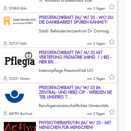
St. Antonius Krankenhaus Köln
50968 Köln
vor 2 Tagen
PFLEGEFACHKRAFT (M/ W/ D) - WO DU
DIE DANKBARKEIT SPÜREN KANNST!
Städt. Behindertenzentrum Dr. Dormagen-Guffanti Köln-Longerich
50737 Köln
vor 2 Tagen
PFLEGEFACHKRAFT (W/ M/ D) MIT
VERTIEFUNG PÄDIATRIE (MIND. 1 J BE) -
HIER BIS…
Intensivpflege PneumoVital UG
52351 Düren
vor 2 Tagen
PFLEGEFACHKRAFT (M/ W/ D) IM
ZENTRAL- UND HERZ-OP - WERDEN SIE
TEIL UNSERES T…
Berufsgenossenschaftliches Universitätsklinikum Bergmannsheil
44789 Bochum
vor 2 Tagen
PHYSIOTHERAPEUT:IN (M/ W/ D) - MIT
MENSCHEN FÜR MENSCHEN!