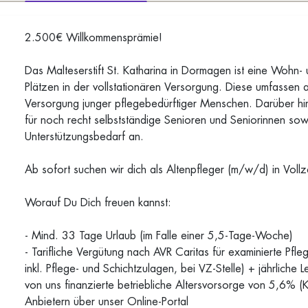
2.500€ Willkommensprämie!
Das Malteserstift St. Katharina in Dormagen ist eine Wohn-
Plätzen in der vollstationären Versorgung. Diese umfassen a
Versorgung junger pflegebedürftiger Menschen. Darüber hin
für noch recht selbstständige Senioren und Seniorinnen so
Unterstützungsbedarf an.
Ab sofort suchen wir dich als Altenpfleger (m/w/d) in Vollze
Worauf Du Dich freuen kannst:
- Mind. 33 Tage Urlaub (im Falle einer 5,5-Tage-Woche)
- Tarifliche Vergütung nach AVR Caritas für examinierte Pf
inkl. Pflege- und Schichtzulagen, bei VZ-Stelle) + jährlich
von uns finanzierte betriebliche Altersvorsorge von 5,6% (KZ
Anbietern über unser Online-Portal