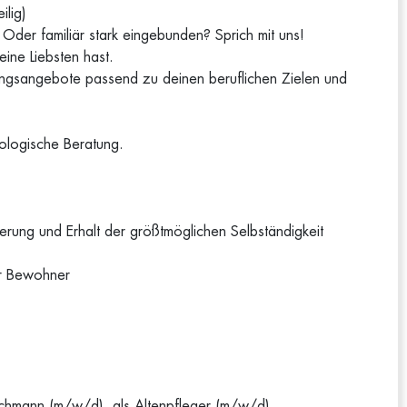
ilig)
? Oder familiär stark eingebunden? Sprich mit uns!
ine Liebsten hast.
ldungsangebote passend zu deinen beruflichen Zielen und
hologische Beratung.
rung und Erhalt der größtmöglichen Selbständigkeit
er Bewohner
achmann (m/w/d), als Altenpfleger (m/w/d),