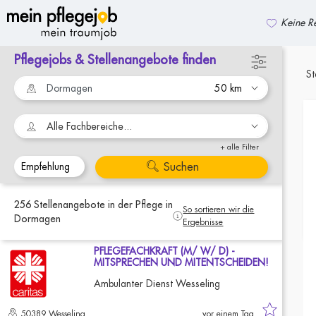
Keine Re
Pflegejobs & Stellenangebote finden
zurück zur Suche
St
Alle Fachbereiche...
+ alle Filter
Suchen
256
Stellenangebote
in der Pflege
in
So sortieren wir die
Dormagen
Ergebnisse
PFLEGEFACHKRAFT (M/ W/ D) -
MITSPRECHEN UND MITENTSCHEIDEN!
Ambulanter Dienst Wesseling
50389 Wesseling
vor einem Tag