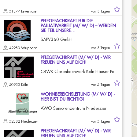
51377 Leverkusen
vor 3 Tagen
PFLEGEFACHKRAFT FÜR DIE
PALLIATIVARBEIT (M/ W/ D) – WERDEN
SIE TEIL UNSERE…
SAPV360 GmbH
42283 Wuppertal
vor 3 Tagen
PFLEGEFACHKRAFT (M/ W/ D) - WIR
FREUEN UNS AUF DICH!
CBWK Clarenbachwerk Köln Häuser Paulus und Stephanus
50933 Köln
vor 5 Tagen
WOHNBEREICHSLEITUNG (M/ W/ D) -
HIER BIST DU RICHTIG!
AWO Seniorenzentrum Niederzier
52382 Niederzier
vor 5 Tagen
PFLEGEFACHKRAFT (M/ W/ D) - WIR
FREUEN UNS AUF DICH!