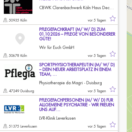
CBWK Clarenbachwerk Köln Haus Deckstein
50935 Köln
vor 5 Tagen
PFLEGEFACHKRAFT (M/ W/ D) ZUM
01.10.2026 – PFLEGE VON BESONDERER
GÜTE!
Wir für Euch GmbH
50678 Köln
vor 5 Tagen
SPORTPHYSIOTHERAPEUT:IN (M/ W/ D)
– DEIN NEUER ARBEITSPLATZ IN EINEM
TEAM, …
Physiotherapie da Magri - Duisburg
47249 Duisburg
vor 5 Tagen
PFLEGEFACHPERSONEN (M/ W/ D) FÜR
ALLGEMEINE PSYCHIATRIE - WIR FREUEN
UNS AUF…
LVR-Klinik Leverkusen
51375 Leverkusen
vor 5 Tagen