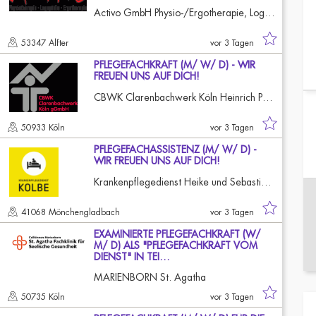
Activo GmbH Physio-/Ergotherapie, Logopädie
53347 Alfter
vor 3 Tagen
PFLEGEFACHKRAFT (M/ W/ D) - WIR
FREUEN UNS AUF DICH!
CBWK Clarenbachwerk Köln Heinrich Püschel Haus
50933 Köln
vor 3 Tagen
PFLEGEFACHASSISTENZ (M/ W/ D) -
WIR FREUEN UNS AUF DICH!
Krankenpflegedienst Heike und Sebastian Kolbe GbR
41068 Mönchengladbach
vor 3 Tagen
EXAMINIERTE PFLEGEFACHKRAFT (W/
M/ D) ALS "PFLEGEFACHKRAFT VOM
DIENST" IN TEI…
MARIENBORN St. Agatha
50735 Köln
vor 3 Tagen