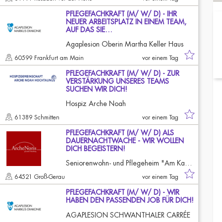
PFLEGEFACHKRAFT (M/ W/ D) - IHR
NEUER ARBEITSPLATZ IN EINEM TEAM,
AUF DAS SIE…
Agaplesion Oberin Martha Keller Haus
60599 Frankfurt am Main
vor einem Tag
PFLEGEFACHKRAFT (M/ W/ D) - ZUR
VERSTÄRKUNG UNSERES TEAMS
SUCHEN WIR DICH!
Hospiz Arche Noah
61389 Schmitten
vor einem Tag
PFLEGEFACHKRAFT (M/ W/ D) ALS
DAUERNACHTWACHE - WIR WOLLEN
DICH BEGEISTERN!
Seniorenwohn- und Pflegeheim "Am Kastell"
64521 Groß-Gerau
vor einem Tag
PFLEGEFACHKRAFT (M/ W/ D) - WIR
HABEN DEN PASSENDEN JOB FÜR DICH!
AGAPLESION SCHWANTHALER CARRÉE