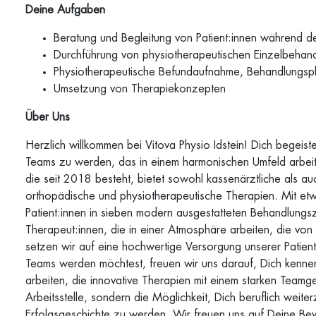
Deine Aufgaben
Beratung und Begleitung von Patient:innen während 
Durchführung von physiotherapeutischen Einzelbehan
Physiotherapeutische Befundaufnahme, Behandlungsp
Umsetzung von Therapiekonzepten
Über Uns
Herzlich willkommen bei Vitova Physio Idstein! Dich begeis
Teams zu werden, das in einem harmonischen Umfeld arbeite
die seit 2018 besteht, bietet sowohl kassenärztliche als auc
orthopädische und physiotherapeutische Therapien. Mit e
Patient:innen in sieben modern ausgestatteten Behandlungs
Therapeut:innen, die in einer Atmosphäre arbeiten, die vo
setzen wir auf eine hochwertige Versorgung unserer Patient
Teams werden möchtest, freuen wir uns darauf, Dich kennen
arbeiten, die innovative Therapien mit einem starken Teamgei
Arbeitsstelle, sondern die Möglichkeit, Dich beruflich weit
Erfolgsgeschichte zu werden. Wir freuen uns auf Deine B