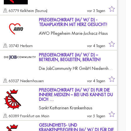
65779 Kelkheim (Taunus)
vor 3 Tagen
PFLEGEFACHKRAFT (M/ W/ D) -
TEAMPLAYER:IN MIT HERZ GESUCHT!
AWO Pflegeheim Marie-Juchacz-Haus
35745 Herborn
vor 4 Tagen
PFLEGEFACHKRAFT (M/ W/ D) –
BETREUEN, BEGLEITEN, BERATEN!
Die JobCommunity HR GmbH Niedernhausen
65527 Niedernhausen
vor 4 Tagen
PFLEGEFACHKRAFT (M/ W/ D) FÜR DIE
INNERE MEDIZIN – BEI UNS KANNST DU
DICH …
Sankt Katharinen Krankenhaus
60389 Frankfurt am Main
vor 5 Tagen
GESUNDHEITS- UND
KRANKENPFLEGER:IN (M/ W/ D) FÜR DIE