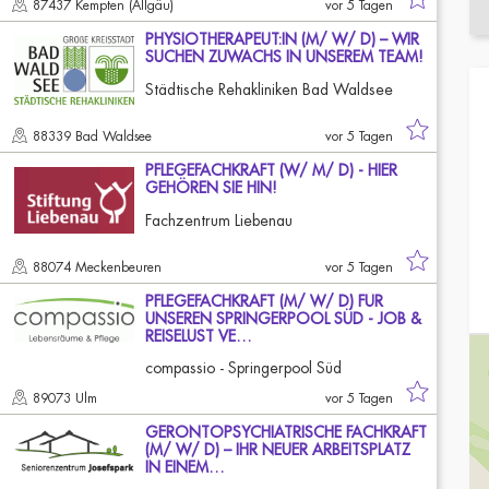
87437 Kempten (Allgäu)
vor 5 Tagen
PHYSIOTHERAPEUT:IN (M/ W/ D) – WIR
SUCHEN ZUWACHS IN UNSEREM TEAM!
Städtische Rehakliniken Bad Waldsee
88339 Bad Waldsee
vor 5 Tagen
PFLEGEFACHKRAFT (W/ M/ D) - HIER
GEHÖREN SIE HIN!
Fachzentrum Liebenau
88074 Meckenbeuren
vor 5 Tagen
PFLEGEFACHKRAFT (M/ W/ D) FÜR
UNSEREN SPRINGERPOOL SÜD - JOB &
REISELUST VE…
compassio - Springerpool Süd
89073 Ulm
vor 5 Tagen
GERONTOPSYCHIATRISCHE FACHKRAFT
(M/ W/ D) – IHR NEUER ARBEITSPLATZ
IN EINEM…