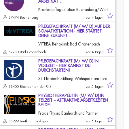
ARBEITSAT…
Krankenpflegestation Buchenberg/Weitnau/Missen
87474 Buchenberg
vor 4 Tagen
PFLEGEFACHKRAFT (M/ W/ D) AUF DER
SOMATIKSTATION - HIER STARTET
DEINE ZUKUNFT…
VITREA Rehaklinik Bad Grönenbach
87730 Bad Grönenbach
vor 4 Tagen
PFLEGEFACHKRAFT (M/ W/ D) IN
VOLLZEIT - HIER KANNST DU
DURCHSTARTEN!
St. Elisabeth-Stiftung Wohnpark am Jordanbad
88400 Biberach an der Riß
vor 5 Tagen
PHYSIOTHERAPEUT:IN (M/ W/ D) IN
TEILZEIT – ATTRAKTIVE ARBEITSZEITEN
BEI DEI…
Praxis Physio Banhardt und Partner
88299 Leutkirch im Allgäu
vor 5 Tagen