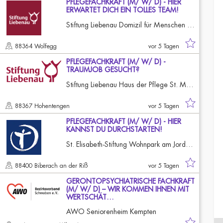
PFLEGEFACHKRAFT (M/ W/ D) - HIER
ERWARTET DICH EIN TOLLES TEAM!
Stiftung Liebenau Domizil für Menschen mit Demenz
88364 Wolfegg
vor 5 Tagen
PFLEGEFACHKRAFT (M/ W/ D) -
TRAUMJOB GESUCHT?
Stiftung Liebenau Haus der Pflege St. Maria
88367 Hohentengen
vor 5 Tagen
PFLEGEFACHKRAFT (M/ W/ D) - HIER
KANNST DU DURCHSTARTEN!
St. Elisabeth-Stiftung Wohnpark am Jordanbad
88400 Biberach an der Riß
vor 5 Tagen
GERONTOPSYCHIATRISCHE FACHKRAFT
(M/ W/ D) – WIR KOMMEN IHNEN MIT
WERTSCHÄT…
AWO Seniorenheim Kempten