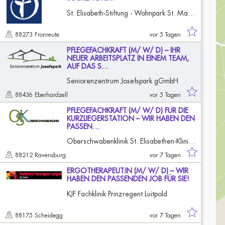
St. Elisabeth-Stiftung - Wohnpark St. Martinus
88273 Fronreute
vor 5 Tagen
PFLEGEFACHKRAFT (M/ W/ D) – IHR
NEUER ARBEITSPLATZ IN EINEM TEAM,
AUF DAS S…
Seniorenzentrum Josefspark gGmbH
88436 Eberhardzell
vor 5 Tagen
PFLEGEFACHKRAFT (M/ W/ D) FÜR DIE
KURZLIEGERSTATION – WIR HABEN DEN
PASSEN…
Oberschwabenklinik St. Elisabethen-Klinikum Ravensburg
88212 Ravensburg
vor 7 Tagen
ERGOTHERAPEUT:IN (M/ W/ D) – WIR
HABEN DEN PASSENDEN JOB FÜR SIE!
KJF Fachklinik Prinzregent Luitpold
88175 Scheidegg
vor 7 Tagen