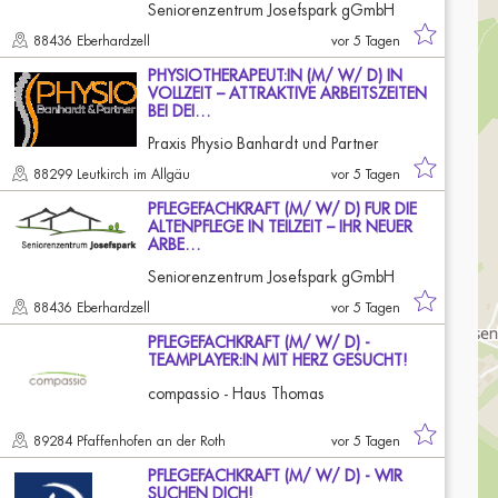
Seniorenzentrum Josefspark gGmbH
88436 Eberhardzell
vor 5 Tagen
PHYSIOTHERAPEUT:IN (M/ W/ D) IN
VOLLZEIT – ATTRAKTIVE ARBEITSZEITEN
BEI DEI…
Praxis Physio Banhardt und Partner
88299 Leutkirch im Allgäu
vor 5 Tagen
PFLEGEFACHKRAFT (M/ W/ D) FÜR DIE
ALTENPFLEGE IN TEILZEIT – IHR NEUER
ARBE…
Seniorenzentrum Josefspark gGmbH
88436 Eberhardzell
vor 5 Tagen
PFLEGEFACHKRAFT (M/ W/ D) -
TEAMPLAYER:IN MIT HERZ GESUCHT!
compassio - Haus Thomas
89284 Pfaffenhofen an der Roth
vor 5 Tagen
PFLEGEFACHKRAFT (M/ W/ D) - WIR
SUCHEN DICH!