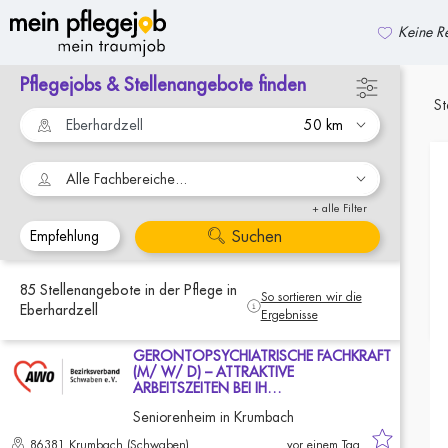
Keine Re
Pflegejobs & Stellenangebote finden
zurück zur Suche
St
Alle Fachbereiche...
+ alle Filter
Suchen
85
Stellenangebote
in der Pflege
in
So sortieren wir die
Eberhardzell
Ergebnisse
GERONTOPSYCHIATRISCHE FACHKRAFT
(M/ W/ D) – ATTRAKTIVE
ARBEITSZEITEN BEI IH…
Seniorenheim in Krumbach
86381 Krumbach (Schwaben)
vor einem Tag