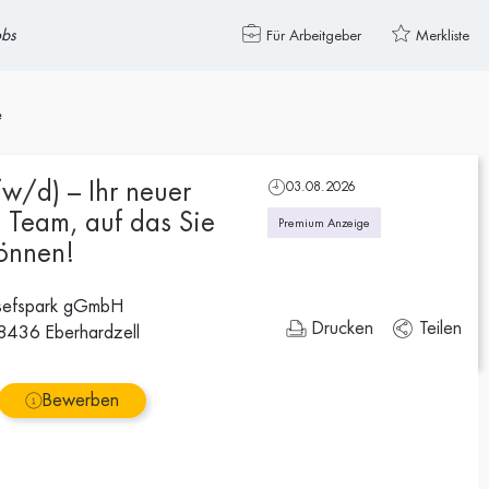
obs
Für Arbeitgeber
Merkliste
e
/w/d) – Ihr neuer
03.08.2026
m Team, auf das Sie
Premium Anzeige
önnen!
osefspark gGmbH
Drucken
Teilen
88436 Eberhardzell
Bewerben