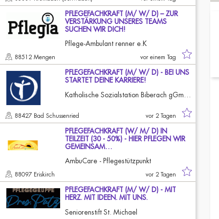
PFLEGEFACHKRAFT (M/ W/ D) – ZUR
VERSTÄRKUNG UNSERES TEAMS
SUCHEN WIR DICH!
Pflege-Ambulant renner e.K
88512 Mengen
vor einem Tag
PFLEGEFACHKRAFT (M/ W/ D) - BEI UNS
STARTET DEINE KARRIERE!
Katholische Sozialstation Biberach gGmbH - Bad Schussenried
88427 Bad Schussenried
vor 2 Tagen
PFLEGEFACHKRAFT (W/ M/ D) IN
TEILZEIT (30 - 50%) - HIER PFLEGEN WIR
GEMEINSAM…
AmbuCare - Pflegestützpunkt
88097 Eriskirch
vor 2 Tagen
PFLEGEFACHKRAFT (M/ W/ D) - MIT
HERZ. MIT IDEEN. MIT UNS.
Seniorenstift St. Michael