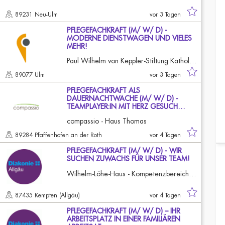
89231 Neu-Ulm
vor 3 Tagen
PFLEGEFACHKRAFT (M/ W/ D) -
MODERNE DIENSTWAGEN UND VIELES
MEHR!
Paul Wilhelm von Keppler-Stiftung Katholische Sozialstation Ulm
89077 Ulm
vor 3 Tagen
PFLEGEFACHKRAFT ALS
DAUERNACHTWACHE (M/ W/ D) -
TEAMPLAYER:IN MIT HERZ GESUCH…
compassio - Haus Thomas
89284 Pfaffenhofen an der Roth
vor 4 Tagen
PFLEGEFACHKRAFT (M/ W/ D) - WIR
SUCHEN ZUWACHS FÜR UNSER TEAM!
Wilhelm-Löhe-Haus - Kompetenzbereich SHV
87435 Kempten (Allgäu)
vor 4 Tagen
PFLEGEFACHKRAFT (M/ W/ D) – IHR
ARBEITSPLATZ IN EINER FAMILIÄREN