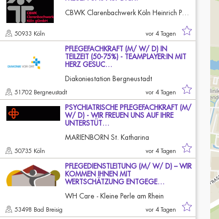
CBWK Clarenbachwerk Köln Heinrich Püschel Haus
50933 Köln
vor 4 Tagen
PFLEGEFACHKRAFT (M/ W/ D) IN
TEILZEIT (50-75%) - TEAMPLAYER:IN MIT
HERZ GESUC…
Diakoniestation Bergneustadt
51702 Bergneustadt
vor 4 Tagen
PSYCHIATRISCHE PFLEGEFACHKRAFT (M/
W/ D) - WIR FREUEN UNS AUF IHRE
UNTERSTÜT…
MARIENBORN St. Katharina
50735 Köln
vor 4 Tagen
PFLEGEDIENSTLEITUNG (M/ W/ D) – WIR
KOMMEN IHNEN MIT
WERTSCHÄTZUNG ENTGEGE…
WH Care - Kleine Perle am Rhein
53498 Bad Breisig
vor 4 Tagen