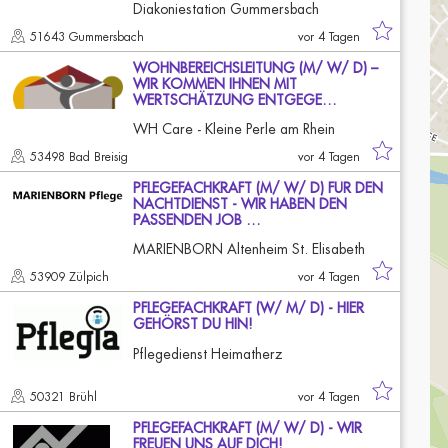
Diakoniestation Gummersbach
51643 Gummersbach
vor 4 Tagen
WOHNBEREICHSLEITUNG (M/ W/ D) –
WIR KOMMEN IHNEN MIT
WERTSCHÄTZUNG ENTGEGE…
WH Care - Kleine Perle am Rhein
53498 Bad Breisig
vor 4 Tagen
PFLEGEFACHKRAFT (M/ W/ D) FÜR DEN
NACHTDIENST - WIR HABEN DEN
PASSENDEN JOB …
MARIENBORN Altenheim St. Elisabeth
53909 Zülpich
vor 4 Tagen
PFLEGEFACHKRAFT (W/ M/ D) - HIER
GEHÖRST DU HIN!
Pflegedienst Heimatherz
50321 Brühl
vor 4 Tagen
PFLEGEFACHKRAFT (M/ W/ D) - WIR
FREUEN UNS AUF DICH!