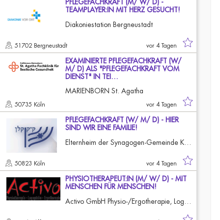
PFLEGEFACHKRAFT (M/ W/ D) -
TEAMPLAYER:IN MIT HERZ GESUCHT!
Diakoniestation Bergneustadt
51702 Bergneustadt
vor 4 Tagen
EXAMINIERTE PFLEGEFACHKRAFT (W/
M/ D) ALS "PFLEGEFACHKRAFT VOM
DIENST" IN TEI…
MARIENBORN St. Agatha
50735 Köln
vor 4 Tagen
PFLEGEFACHKRAFT (W/ M/ D) - HIER
SIND WIR EINE FAMILIE!
Elternheim der Synagogen-Gemeinde Köln
50823 Köln
vor 4 Tagen
PHYSIOTHERAPEUT:IN (M/ W/ D) - MIT
MENSCHEN FÜR MENSCHEN!
Activo GmbH Physio-/Ergotherapie, Logopädie