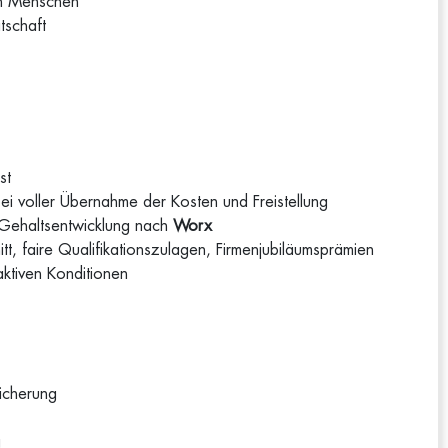
gen Menschen
tschaft
est
 bei voller Übernahme der Kosten und Freistellung
r Gehaltsentwicklung nach
Worx
t, faire Qualifikationszulagen, Firmenjubiläumsprämien
aktiven Konditionen
sicherung
g