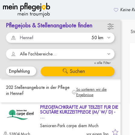
Keine Re
Pflegejobs & Stellenangebote finden
zurück zur Suche
St
Alle Fachbereiche...
+ alle Filter
Suchen
202
Stellenangebote
in der Pflege
So sortieren wir die
in Hennef
Ergebnisse
PFLEGEFACHKRÄFTE AUF TEILZEIT FÜR DIE
SOLITÄRE KURZZEITPFLEGE (M/ W/ D) -
…
Senioren-Park carpe diem Much
53804 Much
vor einem Tag