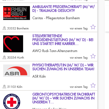
AMBULANTE PFLEGEFACHKRAFT (M/ W/
D) - TRAUMJOB GESUCHT?
Caritas - Pflegestation Bornheim
53332 Bornheim
vor einem Tag
STELLVERTRETENDE
PFLEGEDIENSTLEITUNG (M/ W/ D) - BEI
UNS STARTET IHRE KARRIER…
AWO Rudi-Tonn-Altenzentrum
50354 Hürth
vor einem Tag
PHYSIOTHERAPEUT:IN (M/ W/ D) – WIR
SUCHEN ZUWACHS IN UNSEREM TEAM!
ASR Köln
51103 Köln
vor einem Tag
GERONTOPSYCHIATRISCHE FACHKRAFT
(M/ W/ D) – WIR SUCHEN ZUWACHS IN
UNSEREM T…