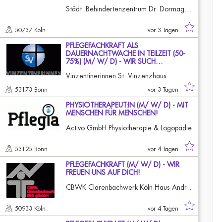
Städt. Behindertenzentrum Dr. Dormagen-Guffanti Köln-Longerich
50737 Köln
vor 3 Tagen
PFLEGEFACHKRAFT ALS
DAUERNACHTWACHE IN TEILZEIT (50-
75%) (M/ W/ D) - WIR SUCH…
Vinzentinerinnen St. Vinzenzhaus
53173 Bonn
vor 3 Tagen
PHYSIOTHERAPEUT:IN (M/ W/ D) - MIT
MENSCHEN FÜR MENSCHEN!
Activo GmbH Physiotherapie & Logopädie
53125 Bonn
vor 4 Tagen
PFLEGEFACHKRAFT (M/ W/ D) - WIR
FREUEN UNS AUF DICH!
CBWK Clarenbachwerk Köln Haus Andreas
50933 Köln
vor 4 Tagen