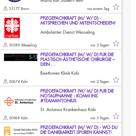
Maria von Soden-Heim
53177 Bonn
vor einem Tag
PFLEGEFACHKRAFT (M/ W/ D) -
MITSPRECHEN UND MITENTSCHEIDEN!
Ambulanter Dienst Wesseling
50389 Wesseling
vor 2 Tagen
PFLEGEFACHKRAFT (M/ W/ D) FÜR DIE
PLASTISCH-ÄSTHETISCHE CHIRURGIE –
DEIN …
Beethoven Klinik Köln
50674 Köln
vor 2 Tagen
PFLEGEFACHKRAFT (W/ M/ D) FÜR DIE
NOTAUFNAHME - KOMM INS
#TEAMANTONIUS
St. Antonius Krankenhaus Köln
50968 Köln
vor 3 Tagen
PFLEGEFACHKRAFT (M/ W/ D) - WO DU
DIE DANKBARKEIT SPÜREN KANNST!