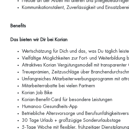
Freude an der Arbeit mit älteren und pflegebedürfti
Kommunikationstalent, Zuverlässigkeit und Einsatzberei
Benefits
Das bieten wir Dir bei Korian
Wertschätzung für Dich und das, was Du täglich leist
Vielfältige Möglichkeiten zur Fort- und Weiterbildung
Attraktives Korian Vergütungsmodell mit transparente
Treueprämien, Zeitzuschläge über Branchendurchschnit
Umfangreiches Mitarbeiterwerbungsprogramm mit attr
Mitarbeiterrabatte bei vielen Partnern
Korian Job Bike
Korian-Benefit-Card für besondere Leistungen
Humanoo Gesundheits-App
Betriebliche Altersvorsorge und Berufsunfähigkeitsver
30 Tage Urlaub + großzügige Sonderurlaubstage
5-Tage Woche mit flexibler, frühzeitiger Dienstplanun