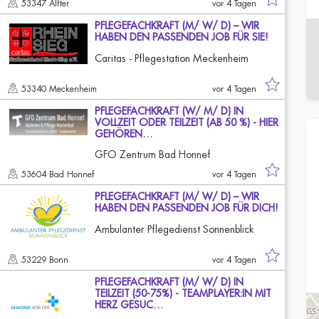
53347 Alfter
vor 4 Tagen
PFLEGEFACHKRAFT (M/ W/ D) – WIR
HABEN DEN PASSENDEN JOB FÜR SIE!
Caritas - Pflegestation Meckenheim
53340 Meckenheim
vor 4 Tagen
PFLEGEFACHKRAFT (W/ M/ D) IN
VOLLZEIT ODER TEILZEIT (AB 50 %) - HIER
GEHÖREN…
GFO Zentrum Bad Honnef
53604 Bad Honnef
vor 4 Tagen
PFLEGEFACHKRAFT (M/ W/ D) – WIR
HABEN DEN PASSENDEN JOB FÜR DICH!
Ambulanter Pflegedienst Sonnenblick
53229 Bonn
vor 4 Tagen
PFLEGEFACHKRAFT (M/ W/ D) IN
TEILZEIT (50-75%) - TEAMPLAYER:IN MIT
HERZ GESUC…