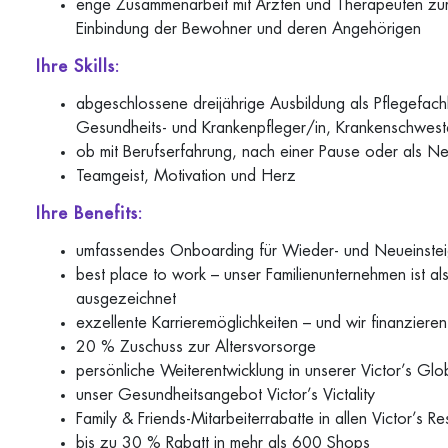
enge Zusammenarbeit mit Ärzten und Therapeuten zur 
Einbindung der Bewohner und deren Angehörigen
Ihre Skills:
abgeschlossene dreijährige Ausbildung als Pflegefach
Gesundheits- und Krankenpfleger/in, Krankenschwest
ob mit Berufserfahrung, nach einer Pause oder als Ne
Teamgeist, Motivation und Herz
Ihre Benefits:
umfassendes Onboarding für Wieder- und Neueinsteige
best place to work – unser Familienunternehmen ist a
ausgezeichnet
exzellente Karrieremöglichkeiten – und wir finanzieren
20 % Zuschuss zur Altersvorsorge
persönliche Weiterentwicklung in unserer Victor’s G
unser Gesundheitsangebot Victor’s Victality
Family & Friends-Mitarbeiterrabatte in allen Victor’s R
bis zu 30 % Rabatt in mehr als 600 Shops