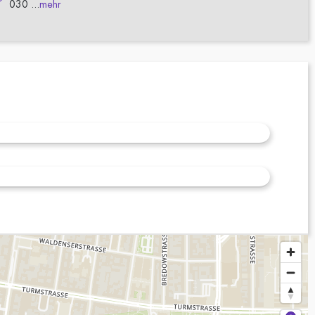
030 ...
mehr