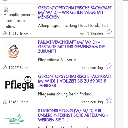
GERONTOPSYCHIATRISCHE FACHKRAFT
(M/ W/ D) – WIR GEHEN WEGE MIT
MENSCHEN.
Altenpflegeeinrichtung Haus Horeb, Teltow
14513 Teltow
vor 13 Stunden
PALLIATIVFACHKRAFT (M/ W/ D) –
GESTALTE MIT UNS GEMEINSAM DIE
ZUKUNFT!
Pflegedienst 61 Berlin
12357 Berlin
vor einem Tag
GERONTOPSYCHIATRISCHE FACHKRAFT
(M|W|D) | VOLLZEIT BIS ZU 59.003 €
JAHRESBR…
Pflegeeinrichtung Berlin Frohnau
13465 Berlin
vor einem Tag
STATIONSLEITUNG (W/ M/ D) FÜR
UNSERE INTERNISTISCHE ABTEILUNG -
WERDEN SIE T…