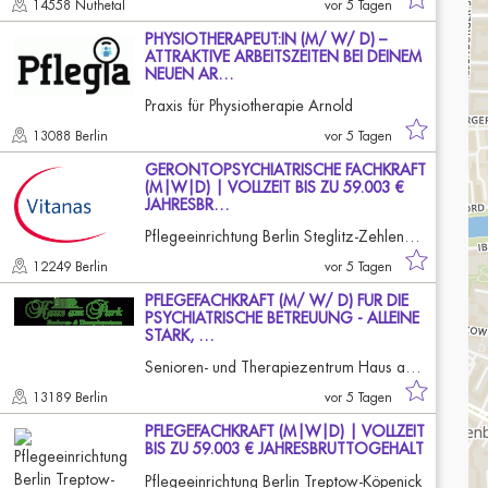
14558 Nuthetal
vor 5 Tagen
PHYSIOTHERAPEUT:IN (M/ W/ D) –
ATTRAKTIVE ARBEITSZEITEN BEI DEINEM
NEUEN AR…
Praxis für Physiotherapie Arnold
13088 Berlin
vor 5 Tagen
GERONTOPSYCHIATRISCHE FACHKRAFT
(M|W|D) | VOLLZEIT BIS ZU 59.003 €
JAHRESBR…
Pflegeeinrichtung Berlin Steglitz-Zehlendorf
12249 Berlin
vor 5 Tagen
PFLEGEFACHKRAFT (M/ W/ D) FÜR DIE
PSYCHIATRISCHE BETREUUNG - ALLEINE
STARK, …
Senioren- und Therapiezentrum Haus am Park
13189 Berlin
vor 5 Tagen
PFLEGEFACHKRAFT (M|W|D) | VOLLZEIT
BIS ZU 59.003 € JAHRESBRUTTOGEHALT
Pflegeeinrichtung Berlin Treptow-Köpenick