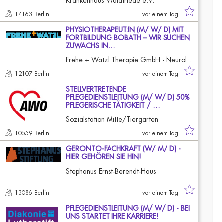
Krankenhaus Waldfriede e.V.
14163 Berlin
vor einem Tag
PHYSIOTHERAPEUT:IN (M/ W/ D) MIT
FORTBILDUNG BOBATH – WIR SUCHEN
ZUWACHS IN…
Frehe + Watzl Therapie GmbH - Neurologisches Therapiezentrum Mariendorf
12107 Berlin
vor einem Tag
STELLVERTRETENDE
PFLEGEDIENSTLEITUNG (M/ W/ D) 50%
PFLEGERISCHE TÄTIGKEIT / …
Sozialstation Mitte/Tiergarten
10559 Berlin
vor einem Tag
GERONTO-FACHKRAFT (W/ M/ D) -
HIER GEHÖREN SIE HIN!
Stephanus Ernst-Berendt-Haus
13086 Berlin
vor einem Tag
PFLEGEDIENSTLEITUNG (M/ W/ D) - BEI
UNS STARTET IHRE KARRIERE!