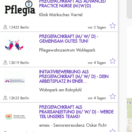
PFLEGEFACHKRAFT ALS ADVANCED
PRACTICE NURSE (M|W|D)
Klinik Märkisches Viertel
13435 Berlin
vor 3 Tagen
PFLEGEFACHKRAFT (M/ W/ D) -
GEMEINSAM GUTES TUN!
Pflegewohnzentrum Wuhlepark
12619 Berlin
vor 4 Tagen
INITIATIVBEWERBUNG ALS
PFLEGEFACHKRAFT (M/ W/ D) - DEIN
ARBEITSPLATZ IN EINER…
Wohnpark am Rohrpfuhl
12623 Berlin
vor 4 Tagen
PFLEGEFACHKRAFT ALS
PRAXISANLEITUNG (M/ W/ D) - WERDE
TEIL UNSERES TEAMS!
emeis - Seniorenresidenz Oskar Picht