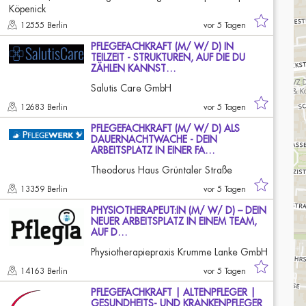
12555 Berlin
vor 5 Tagen
PFLEGEFACHKRAFT (M/ W/ D) IN
TEILZEIT - STRUKTUREN, AUF DIE DU
ZÄHLEN KANNST…
Salutis Care GmbH
12683 Berlin
vor 5 Tagen
PFLEGEFACHKRAFT (M/ W/ D) ALS
DAUERNACHTWACHE - DEIN
ARBEITSPLATZ IN EINER FA…
Theodorus Haus Grüntaler Straße
13359 Berlin
vor 5 Tagen
PHYSIOTHERAPEUT:IN (M/ W/ D) – DEIN
NEUER ARBEITSPLATZ IN EINEM TEAM,
AUF D…
Physiotherapiepraxis Krumme Lanke GmbH
14163 Berlin
vor 5 Tagen
PFLEGEFACHKRAFT | ALTENPFLEGER |
GESUNDHEITS- UND KRANKENPFLEGER