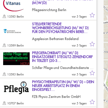
(M|W|D)
Pflegeeinrichtung Berlin
13585 Berlin
vor 5 Tagen
STELLVERTRETENDE
WOHNBEREICHSLEITUNG (M/ W/ D)
FÜR DEN PSYCHIATRISCHEN BEREI…
Agaplesion Bethanien Radeland
13589 Berlin
vor 5 Tagen
PFLEGEFACHKRAFT (M/ W/ D)
EINSATZGEBIET STEGLITZ-ZEHLENDORF
IN TEILZEIT (20-3…
Schiller Pflege-und Gesundheitsdienste GmbH
13583 Berlin
vor 5 Tagen
PHYSIOTHERAPEUT:IN (M/ W/ D) – DEIN
NEUER ARBEITSPLATZ IN EINEM
EINGESPIELT…
PZB Physio Zentrum Berlin GmbH
10707 Berlin
vor 5 Tagen