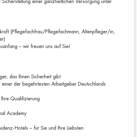
Sicherstellung einer ganzheitlichen Versorgung unter
kraft (Pflegefachfrau/Pflegefachmann, Altenpfleger/in,
er)
uanfang – wir freuen uns auf Sie!
r, das Ihnen Sicherheit gibt
ls einer der begehrtesten Arbeitgeber Deutschlands
 Ihre Qualifizierung
lobal Academy
esidenz-Hotels – für Sie und Ihre Liebsten