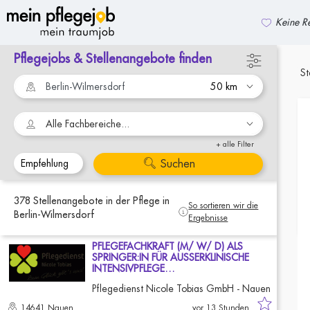
Keine Re
Pflegejobs & Stellenangebote finden
zurück zur Suche
St
Alle Fachbereiche...
+ alle Filter
Suchen
378
Stellenangebote
in der Pflege
in
So sortieren wir die
Berlin-Wilmersdorf
Ergebnisse
PFLEGEFACHKRAFT (M/ W/ D) ALS
SPRINGER:IN FÜR AUSSERKLINISCHE
INTENSIVPFLEGE…
Pflegedienst Nicole Tobias GmbH - Nauen
14641 Nauen
vor 13 Stunden