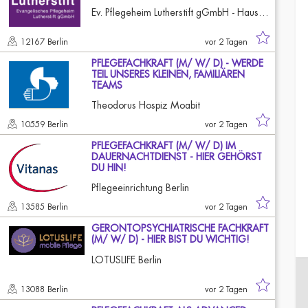
Ev. Pflegeheim Lutherstift gGmbH - Haus Katharina
12167 Berlin
vor 2 Tagen
PFLEGEFACHKRAFT (M/ W/ D) - WERDE
TEIL UNSERES KLEINEN, FAMILIÄREN
TEAMS
Theodorus Hospiz Moabit
10559 Berlin
vor 2 Tagen
PFLEGEFACHKRAFT (M/ W/ D) IM
DAUERNACHTDIENST - HIER GEHÖRST
DU HIN!
Pflegeeinrichtung Berlin
13585 Berlin
vor 2 Tagen
GERONTOPSYCHIATRISCHE FACHKRAFT
(M/ W/ D) - HIER BIST DU WICHTIG!
LOTUSLIFE Berlin
13088 Berlin
vor 2 Tagen