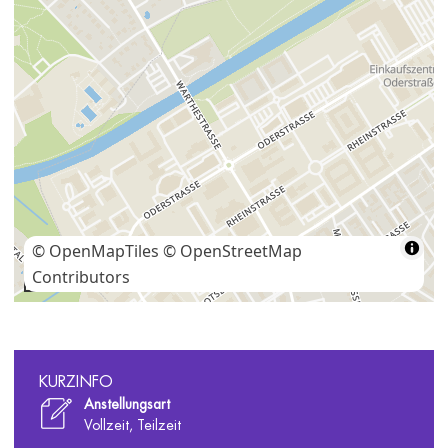
© OpenMapTiles
© OpenStreetMap
Contributors
200 m
KURZINFO
Anstellungsart
Vollzeit, Teilzeit