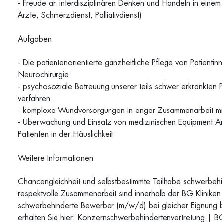
- Freude an interdisziplinären Denken und Handeln in einem
Ärzte, Schmerzdienst, Palliativdienst)
Aufgaben
- Die patientenorientierte ganzheitliche Pflege von Patien
Neurochirurgie
- psycho­soziale Betreuung unserer teils schwer erkrankten
verfahren
- komplexe Wundversorgungen in enger Zusammenarbeit mit
- Überwachung und Einsatz von medizinischen Equipment An
Patienten in der Häuslichkeit
Weitere Informationen
Chancengleichheit und selbstbestimmte Teilhabe schwerbehi
respektvolle Zusammenarbeit sind innerhalb der BG Klinik
schwerbehinderte Bewerber (m/w/d) bei gleicher Eignung be
erhalten Sie hier: Konzernschwerbehindertenvertretung | B