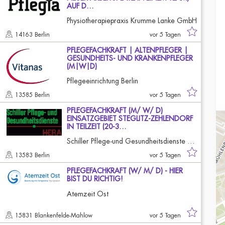
AUF D…
Physiotherapiepraxis Krumme Lanke GmbH
14163 Berlin
vor 5 Tagen
PFLEGEFACHKRAFT | ALTENPFLEGER |
GESUNDHEITS- UND KRANKENPFLEGER
(M|W|D)
Pflegeeinrichtung Berlin
13585 Berlin
vor 5 Tagen
PFLEGEFACHKRAFT (M/ W/ D)
EINSATZGEBIET STEGLITZ-ZEHLENDORF
IN TEILZEIT (20-3…
Schiller Pflege-und Gesundheitsdienste GmbH
13583 Berlin
vor 5 Tagen
PFLEGEFACHKRAFT (W/ M/ D) - HIER
BIST DU RICHTIG!
Atemzeit Ost
15831 Blankenfelde-Mahlow
vor 5 Tagen