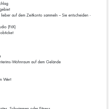
chlag
gebiet
 lieber auf dem Zeitkonto sammeln – Sie entscheiden -
dio (FitX)
obticket
e
 Interims-Wohnraum auf dem Gelände
en Wert
ilates, Schwimmen oder Fitness