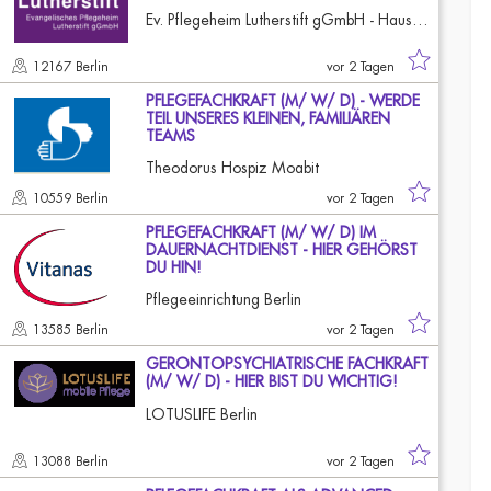
Ev. Pflegeheim Lutherstift gGmbH - Haus Katharina
12167 Berlin
vor 2 Tagen
PFLEGEFACHKRAFT (M/ W/ D) - WERDE
TEIL UNSERES KLEINEN, FAMILIÄREN
TEAMS
Theodorus Hospiz Moabit
10559 Berlin
vor 2 Tagen
PFLEGEFACHKRAFT (M/ W/ D) IM
DAUERNACHTDIENST - HIER GEHÖRST
DU HIN!
Pflegeeinrichtung Berlin
13585 Berlin
vor 2 Tagen
GERONTOPSYCHIATRISCHE FACHKRAFT
(M/ W/ D) - HIER BIST DU WICHTIG!
LOTUSLIFE Berlin
13088 Berlin
vor 2 Tagen