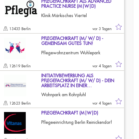
PFLEGEFACHKRAFT ALS ADVANCED
PRACTICE NURSE (M|W|D)
Klinik Märkisches Viertel
13435 Berlin
vor 3 Tagen
PFLEGEFACHKRAFT (M/ W/ D) -
GEMEINSAM GUTES TUN!
Pflegewohnzentrum Wuhlepark
12619 Berlin
vor 4 Tagen
INITIATIVBEWERBUNG ALS
PFLEGEFACHKRAFT (M/ W/ D) - DEIN
ARBEITSPLATZ IN EINER…
Wohnpark am Rohrpfuhl
12623 Berlin
vor 4 Tagen
PFLEGEFACHKRAFT (M|W|D)
Pflegeeinrichtung Berlin Reinickendorf