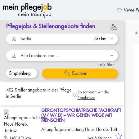
Keine Re
Pflegejobs & Stellenangebote finden
zurück zur Suche
St
Alle Fachbereiche...
+ alle Filter
Suchen
402
Stellenangebote
in der Pflege
So sortieren wir die
in Berlin
Ergebnisse
GERONTOPSYCHIATRISCHE FACHKRAFT
(M/ W/ D) – WIR GEHEN WEGE MIT
MENSCHEN.
Altenpflegeeinrichtung Haus Horeb, Teltow
14513 Teltow
vor 8 Stunden