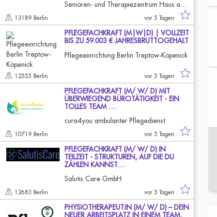
Senioren- und Therapiezentrum Haus am Park
13189 Berlin
vor 5 Tagen
PFLEGEFACHKRAFT (M|W|D) | VOLLZEIT
BIS ZU 59.003 € JAHRESBRUTTOGEHALT
Pflegeeinrichtung Berlin Treptow-Köpenick
12555 Berlin
vor 5 Tagen
PFLEGEFACHKRAFT (M/ W/ D) MIT
ÜBERWIEGEND BÜROTÄTIGKEIT - EIN
TOLLES TEAM …
cura4you ambulanter Pflegedienst
10719 Berlin
vor 5 Tagen
PFLEGEFACHKRAFT (M/ W/ D) IN
TEILZEIT - STRUKTUREN, AUF DIE DU
ZÄHLEN KANNST…
Salutis Care GmbH
12683 Berlin
vor 5 Tagen
PHYSIOTHERAPEUT:IN (M/ W/ D) – DEIN
NEUER ARBEITSPLATZ IN EINEM TEAM,