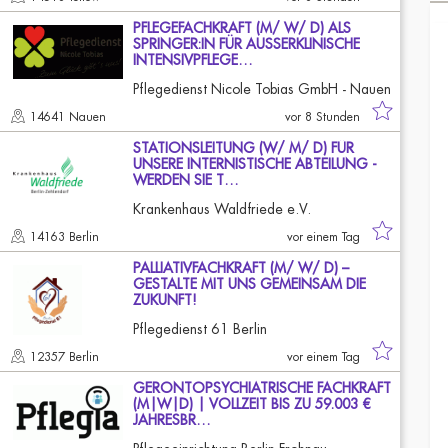
PFLEGEFACHKRAFT (M/ W/ D) ALS
SPRINGER:IN FÜR AUSSERKLINISCHE
INTENSIVPFLEGE…
Pflegedienst Nicole Tobias GmbH - Nauen
14641 Nauen
vor 8 Stunden
STATIONSLEITUNG (W/ M/ D) FÜR
UNSERE INTERNISTISCHE ABTEILUNG -
WERDEN SIE T…
Krankenhaus Waldfriede e.V.
14163 Berlin
vor einem Tag
PALLIATIVFACHKRAFT (M/ W/ D) –
GESTALTE MIT UNS GEMEINSAM DIE
ZUKUNFT!
Pflegedienst 61 Berlin
12357 Berlin
vor einem Tag
GERONTOPSYCHIATRISCHE FACHKRAFT
(M|W|D) | VOLLZEIT BIS ZU 59.003 €
JAHRESBR…