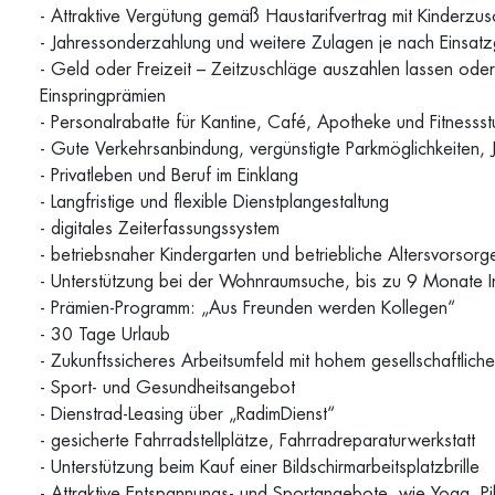
- Attraktive Vergütung gemäß Haustarifvertrag mit Kinderzus
- Jahressonderzahlung und weitere Zulagen je nach Einsatz
- Geld oder Freizeit – Zeitzuschläge auszahlen lassen oder
Einspringprämien
- Personalrabatte für Kantine, Café, Apotheke und Fitnessstu
- Gute Verkehrsanbindung, vergünstigte Parkmöglichkeiten, J
- Privatleben und Beruf im Einklang
- Langfristige und flexible Dienstplangestaltung
- digitales Zeiterfassungssystem
- betriebsnaher Kindergarten und betriebliche Altersvorsorg
- Unterstützung bei der Wohnraumsuche, bis zu 9 Monate
- Prämien-Programm: „Aus Freunden werden Kollegen“
- 30 Tage Urlaub
- Zukunftssicheres Arbeitsumfeld mit hohem gesellschaftlich
- Sport- und Gesundheitsangebot
- Dienstrad-Leasing über „RadimDienst“
- gesicherte Fahrradstellplätze, Fahrradreparaturwerkstatt
- Unterstützung beim Kauf einer Bildschirmarbeitsplatzbrille
- Attraktive Entspannungs- und Sportangebote, wie Yoga, P