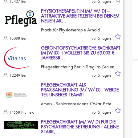
13407 Berlin
vor 5 Tagen
PHYSIOTHERAPEUT:IN (M/ W/ D) –
ATTRAKTIVE ARBEITSZEITEN BEI DEINEM
NEUEN AR…
Praxis für Physiotherapie Arnold
13088 Berlin
vor 5 Tagen
GERONTOPSYCHIATRISCHE FACHKRAFT
(M|W|D) | VOLLZEIT BIS ZU 59.003 €
JAHRESBR…
Pflegeeinrichtung Berlin Steglitz-Zehlendorf
12249 Berlin
vor 5 Tagen
PFLEGEFACHKRAFT ALS
PRAXISANLEITUNG (M/ W/ D) - WERDE
TEIL UNSERES TEAMS!
emeis - Seniorenresidenz Oskar Picht
14558 Nuthetal
vor 5 Tagen
PFLEGEFACHKRAFT (M/ W/ D) FÜR DIE
PSYCHIATRISCHE BETREUUNG - ALLEINE
STARK, …