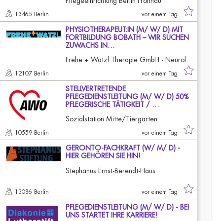
Pflegeeinrichtung Berlin Frohnau
13465 Berlin
vor einem Tag
PHYSIOTHERAPEUT:IN (M/ W/ D) MIT
FORTBILDUNG BOBATH – WIR SUCHEN
ZUWACHS IN…
Frehe + Watzl Therapie GmbH - Neurologisches Therapiezentrum Mariendorf
12107 Berlin
vor einem Tag
STELLVERTRETENDE
PFLEGEDIENSTLEITUNG (M/ W/ D) 50%
PFLEGERISCHE TÄTIGKEIT / …
Sozialstation Mitte/Tiergarten
10559 Berlin
vor einem Tag
GERONTO-FACHKRAFT (W/ M/ D) -
HIER GEHÖREN SIE HIN!
Stephanus Ernst-Berendt-Haus
13086 Berlin
vor einem Tag
PFLEGEDIENSTLEITUNG (M/ W/ D) - BEI
UNS STARTET IHRE KARRIERE!