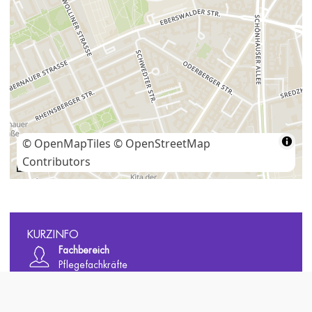
© OpenMapTiles
© OpenStreetMap
Contributors
200 m
KURZINFO
Fachbereich
Pflegefachkräfte
Berufserfahrung