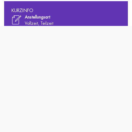
KURZINFO
Anstellungsart
Vollzeit, Teilzeit
Fachbereich
Qualitätsmanagement
Berufserfahrung
Berufserfahrung, keine Berufserfahrung
ÜBER UNS
Idee
Kontakt