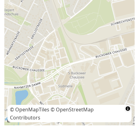
© OpenMapTiles
© OpenStreetMap
Contributors
200 m