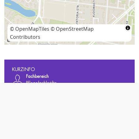
© OpenMapTiles
© OpenStreetMap
Contributors
200 m
KURZINFO
Fachbereich
Pflegefachkräfte
ÜBER UNS