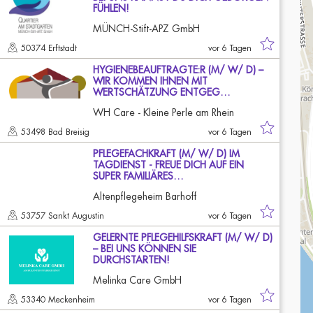
FÜHLEN!
MÜNCH-Stift-APZ GmbH
50374 Erftstadt
vor 6 Tagen
HYGIENEBEAUFTRAGTE:R (M/ W/ D) –
WIR KOMMEN IHNEN MIT
WERTSCHÄTZUNG ENTGEG…
WH Care - Kleine Perle am Rhein
53498 Bad Breisig
vor 6 Tagen
PFLEGEFACHKRAFT (M/ W/ D) IM
TAGDIENST - FREUE DICH AUF EIN
SUPER FAMILIÄRES…
Altenpflegeheim Barhoff
53757 Sankt Augustin
vor 6 Tagen
GELERNTE PFLEGEHILFSKRAFT (M/ W/ D)
– BEI UNS KÖNNEN SIE
DURCHSTARTEN!
Melinka Care GmbH
53340 Meckenheim
vor 6 Tagen