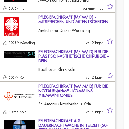
AWO Rudi-Tonn-Altenzentrum
50354 Hürth
vor einem Tag
PFLEGEFACHKRAFT (M/ W/ D) -
MITSPRECHEN UND MITENTSCHEIDEN!
Ambulanter Dienst Wesseling
50389 Wesseling
vor 2 Tagen
PFLEGEFACHKRAFT (M/ W/ D) FÜR DIE
PLASTISCH-ÄSTHETISCHE CHIRURGIE –
DEIN …
Beethoven Klinik Köln
50674 Köln
vor 2 Tagen
PFLEGEFACHKRAFT (W/ M/ D) FÜR DIE
NOTAUFNAHME - KOMM INS
#TEAMANTONIUS
St. Antonius Krankenhaus Köln
50968 Köln
vor 3 Tagen
PFLEGEFACHKRAFT ALS
DAUERNACHTWACHE IN TEILZEIT (50-