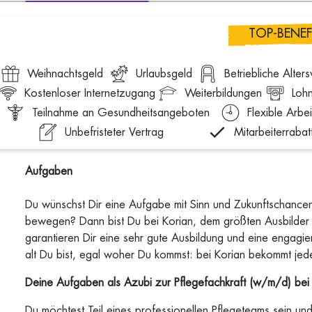
TOP-BENEF
Weihnachtsgeld
Urlaubsgeld
Betriebliche Alter
Kostenloser Internetzugang
Weiterbildungen
Lohn
Teilnahme an Gesundheitsangeboten
Flexible Arbei
Unbefristeter Vertrag
Mitarbeiterrabat
Aufgaben
Du wünschst Dir eine Aufgabe mit Sinn und Zukunftschancen
bewegen? Dann bist Du bei Korian, dem größten Ausbilder i
garantieren Dir eine sehr gute Ausbildung und eine engagiert
alt Du bist, egal woher Du kommst: bei Korian bekommt jed
Deine Aufgaben als Azubi
zur Pflegefachkraft
(w/m/d) bei
Du möchtest Teil eines professionellen Pflegeteams sein u