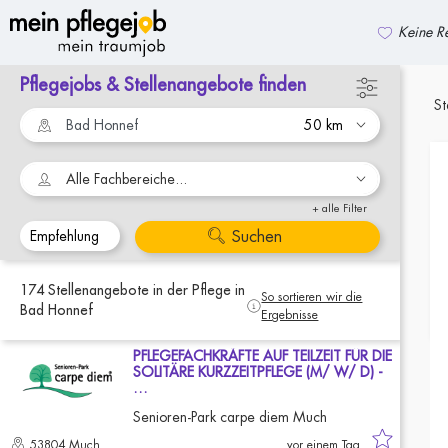
Keine Re
Pflegejobs & Stellenangebote finden
zurück zur Suche
St
Alle Fachbereiche...
+ alle Filter
Suchen
174
Stellenangebote
in der Pflege
in
So sortieren wir die
Bad Honnef
Ergebnisse
PFLEGEFACHKRÄFTE AUF TEILZEIT FÜR DIE
SOLITÄRE KURZZEITPFLEGE (M/ W/ D) -
…
Senioren-Park carpe diem Much
53804 Much
vor einem Tag