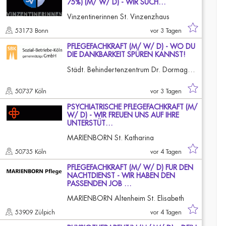
75%) (M/ W/ D) - WIR SUCH…
Vinzentinerinnen St. Vinzenzhaus
53173 Bonn
vor 3 Tagen
PFLEGEFACHKRAFT (M/ W/ D) - WO DU
DIE DANKBARKEIT SPÜREN KANNST!
Städt. Behindertenzentrum Dr. Dormagen-Guffanti Köln-Longerich
50737 Köln
vor 3 Tagen
PSYCHIATRISCHE PFLEGEFACHKRAFT (M/
W/ D) - WIR FREUEN UNS AUF IHRE
UNTERSTÜT…
MARIENBORN St. Katharina
50735 Köln
vor 4 Tagen
PFLEGEFACHKRAFT (M/ W/ D) FÜR DEN
NACHTDIENST - WIR HABEN DEN
PASSENDEN JOB …
MARIENBORN Altenheim St. Elisabeth
53909 Zülpich
vor 4 Tagen