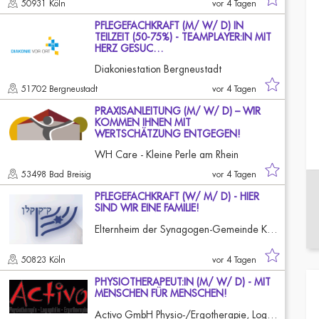
50931 Köln
vor 4 Tagen
PFLEGEFACHKRAFT (M/ W/ D) IN
TEILZEIT (50-75%) - TEAMPLAYER:IN MIT
HERZ GESUC…
Diakoniestation Bergneustadt
51702 Bergneustadt
vor 4 Tagen
PRAXISANLEITUNG (M/ W/ D) – WIR
KOMMEN IHNEN MIT
WERTSCHÄTZUNG ENTGEGEN!
WH Care - Kleine Perle am Rhein
53498 Bad Breisig
vor 4 Tagen
PFLEGEFACHKRAFT (W/ M/ D) - HIER
SIND WIR EINE FAMILIE!
Elternheim der Synagogen-Gemeinde Köln
50823 Köln
vor 4 Tagen
PHYSIOTHERAPEUT:IN (M/ W/ D) - MIT
MENSCHEN FÜR MENSCHEN!
Activo GmbH Physio-/Ergotherapie, Logopädie