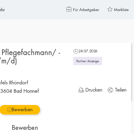
obs
Für Arbeitgeber
Merkliste
 Pflegefachmann/ -
24.07.2026
/m/d)
Partner Anzeige
fels Rhöndorf
Drucken
Teilen
 53604 Bad Honnef
Bewerben
Bewerben