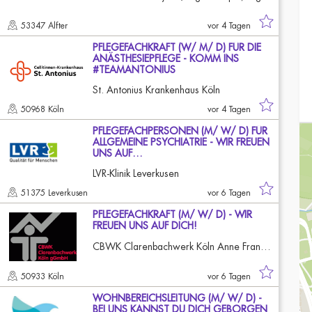
53347 Alfter
vor 4 Tagen
PFLEGEFACHKRAFT (W/ M/ D) FÜR DIE
ANÄSTHESIEPFLEGE - KOMM INS
#TEAMANTONIUS
St. Antonius Krankenhaus Köln
50968 Köln
vor 4 Tagen
PFLEGEFACHPERSONEN (M/ W/ D) FÜR
ALLGEMEINE PSYCHIATRIE - WIR FREUEN
UNS AUF…
LVR-Klinik Leverkusen
51375 Leverkusen
vor 6 Tagen
PFLEGEFACHKRAFT (M/ W/ D) - WIR
FREUEN UNS AUF DICH!
CBWK Clarenbachwerk Köln Anne Frank/Paul Schneider Haus
50933 Köln
vor 6 Tagen
WOHNBEREICHSLEITUNG (M/ W/ D) -
BEI UNS KANNST DU DICH GEBORGEN