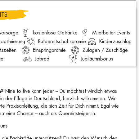
ITS
svorsorge
kostenlose Getränke
Mitarbeiter-Events
optimierung
Rufbereitschaftsprämie
Kinderzuschlag
tszeiten
Einspringprämie
Zulagen / Zuschläge
te
Jobrad
Jubiläumsbonus
? Nine to five kann jeder – Du möchtest wirklich etwas
n der Pflege in Deutschland, herzlich willkommen. Wir
e Praxisanleitung, die sich Zeit für Dich nimmt. Egal wie
e:r eine Chance – auch als Quereinsteiger:in.
 uns
nd die Fachkräfte unterstützen? Du hast den Wunsch den