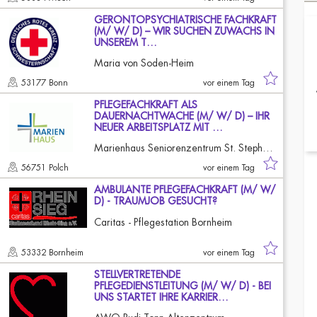
GERONTOPSYCHIATRISCHE FACHKRAFT
(M/ W/ D) – WIR SUCHEN ZUWACHS IN
UNSEREM T…
Maria von Soden-Heim
53177 Bonn
vor einem Tag
PFLEGEFACHKRAFT ALS
DAUERNACHTWACHE (M/ W/ D) – IHR
NEUER ARBEITSPLATZ MIT …
Marienhaus Seniorenzentrum St. Stephanus
56751 Polch
vor einem Tag
AMBULANTE PFLEGEFACHKRAFT (M/ W/
D) - TRAUMJOB GESUCHT?
Caritas - Pflegestation Bornheim
53332 Bornheim
vor einem Tag
STELLVERTRETENDE
PFLEGEDIENSTLEITUNG (M/ W/ D) - BEI
UNS STARTET IHRE KARRIER…