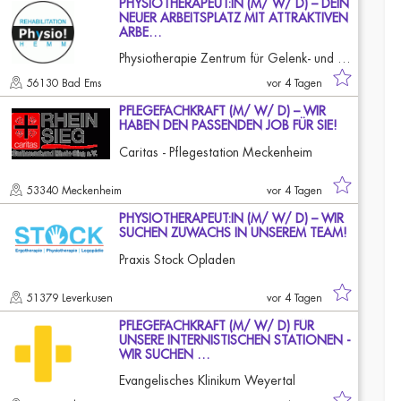
PHYSIOTHERAPEUT:IN (M/ W/ D) – DEIN
NEUER ARBEITSPLATZ MIT ATTRAKTIVEN
ARBE…
Physiotherapie Zentrum für Gelenk- und Wirbelsäulentherapie
56130 Bad Ems
vor 4 Tagen
PFLEGEFACHKRAFT (M/ W/ D) – WIR
HABEN DEN PASSENDEN JOB FÜR SIE!
Caritas - Pflegestation Meckenheim
53340 Meckenheim
vor 4 Tagen
PHYSIOTHERAPEUT:IN (M/ W/ D) – WIR
SUCHEN ZUWACHS IN UNSEREM TEAM!
Praxis Stock Opladen
51379 Leverkusen
vor 4 Tagen
PFLEGEFACHKRAFT (M/ W/ D) FÜR
UNSERE INTERNISTISCHEN STATIONEN -
WIR SUCHEN …
Evangelisches Klinikum Weyertal