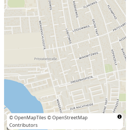
© OpenMapTiles
© OpenStreetMap
Contributors
200 m